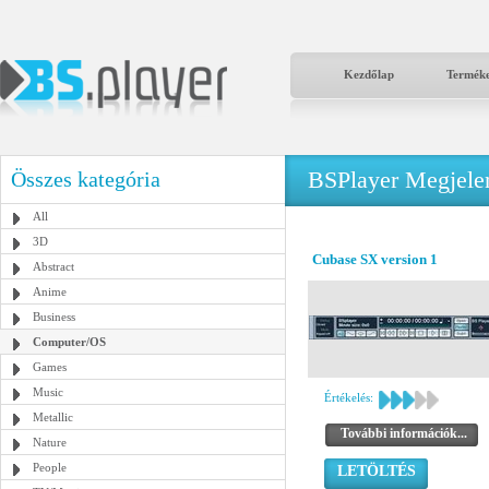
Kezdőlap
Termék
BSPlayer Megjelené
Összes kategória
All
3D
Cubase SX version 1
Abstract
Anime
Business
Computer/OS
Games
Music
Értékelés:
Metallic
További információk...
Nature
People
LETÖLTÉS