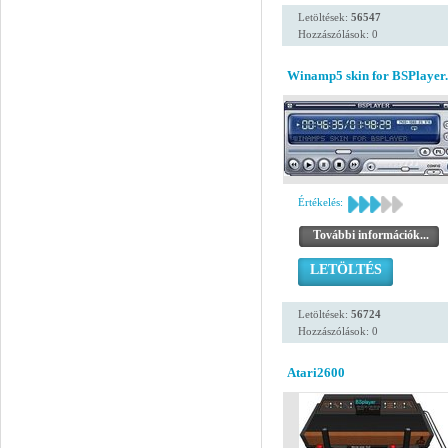
Letöltések:
56547
Hozzászólások: 0
Winamp5 skin for BSPlayer.
Értékelés:
További információk...
LETÖLTÉS
Letöltések:
56724
Hozzászólások: 0
Atari2600