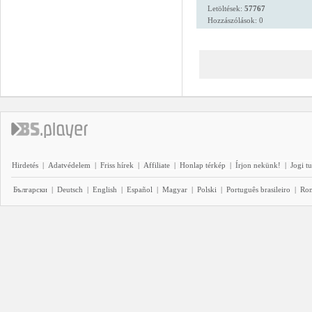
Letöltések:
57767
Hozzászólások: 0
Hirdetés
|
Adatvédelem
|
Friss hírek
|
Affiliate
|
Honlap térkép
|
Írjon nekünk!
|
Jogi t
Български
|
Deutsch
|
English
|
Español
|
Magyar
|
Polski
|
Português brasileiro
|
Ro