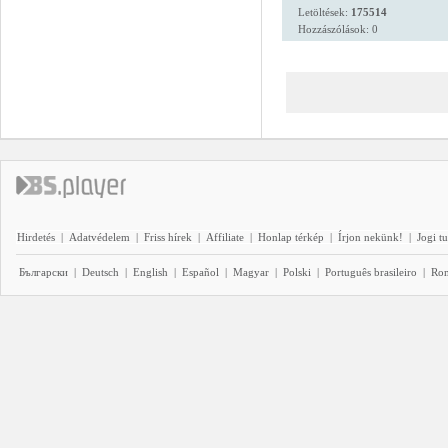
Letöltések:
175514
Hozzászólások: 0
Hirdetés
|
Adatvédelem
|
Friss hírek
|
Affiliate
|
Honlap térkép
|
Írjon nekünk!
|
Jogi t
Български
|
Deutsch
|
English
|
Español
|
Magyar
|
Polski
|
Português brasileiro
|
Ro