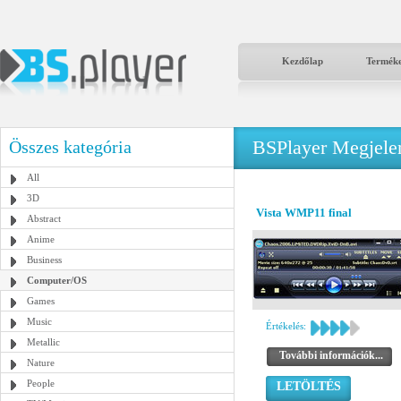
Kezdőlap
Termék
BSPlayer Megjelené
Összes kategória
All
3D
Vista WMP11 final
Abstract
Anime
Business
Computer/OS
Games
Music
Értékelés:
Metallic
További információk...
Nature
People
LETÖLTÉS