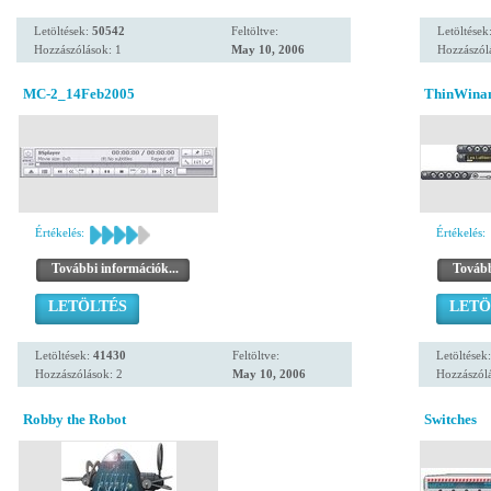
Letöltések:
50542
Feltöltve:
Letöltések
Hozzászólások: 1
May 10, 2006
Hozzászól
MC-2_14Feb2005
ThinWinam
Értékelés:
Értékelés:
További információk...
Tovább
LETÖLTÉS
LETÖ
Letöltések:
41430
Feltöltve:
Letöltések
Hozzászólások: 2
May 10, 2006
Hozzászólá
Robby the Robot
Switches