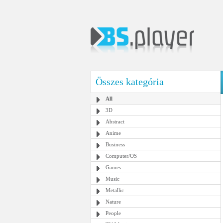
Összes kategória
All
3D
Abstract
Anime
Business
Computer/OS
Games
Music
Metallic
Nature
People