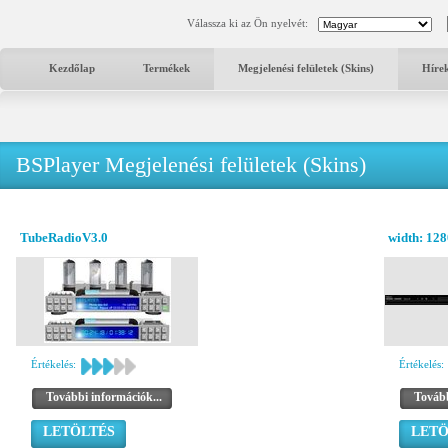
Válassza ki az Ön nyelvét:
Kezdőlap
Termékek
Megjelenési felületek (Skins)
Híre
BSPlayer Megjelenési felületek (Skins)
TubeRadioV3.0
width: 12
Értékelés:
Értékelés:
További információk...
Tovább
LETÖLTÉS
LETÖ