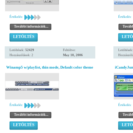
Értékelés:
Értékelés:
További információk...
Tovább
LETÖLTÉS
LETÖ
Letöltések:
52429
Feltöltve:
Letöltések
Hozzászólások: 2
May 10, 2006
Hozzászólá
Winamp5 w/playlist, thin mode, Default color theme
iCandyJun
Értékelés:
Értékelés:
További információk...
Tovább
LETÖLTÉS
LETÖ