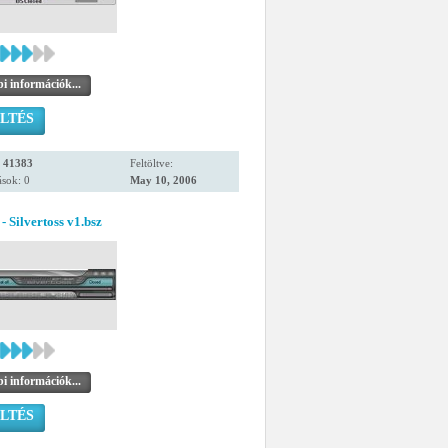
i információk...
LTÉS
:
41383
Feltöltve:
sok: 0
May 10, 2006
- Silvertoss v1.bsz
i információk...
LTÉS