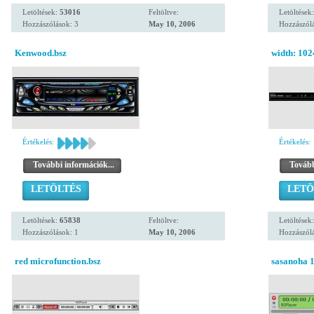
Letöltések:
53016
Feltöltve:
Letöltések
Hozzászólások: 3
May 10, 2006
Hozzászólá
Kenwood.bsz
width: 10
Értékelés:
Értékelés:
További információk...
Tovább
LETÖLTÉS
LETÖ
Letöltések:
65838
Feltöltve:
Letöltések
Hozzászólások: 1
May 10, 2006
Hozzászólá
red microfunction.bsz
sasanoha 