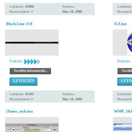
Letöltések:
43990
Feltöltve:
Letöltések
Hozzászólások: 0
May 10, 2006
Hozzászólá
Black Line v3.0
X-Z.bsz
Értékelés:
Értékelés:
További információk...
Tovább
LETÖLTÉS
LETÖ
Letöltések:
41395
Feltöltve:
Letöltések
Hozzászólások: 0
May 10, 2006
Hozzászólá
iTunes_style.bsz
WMP_10.b