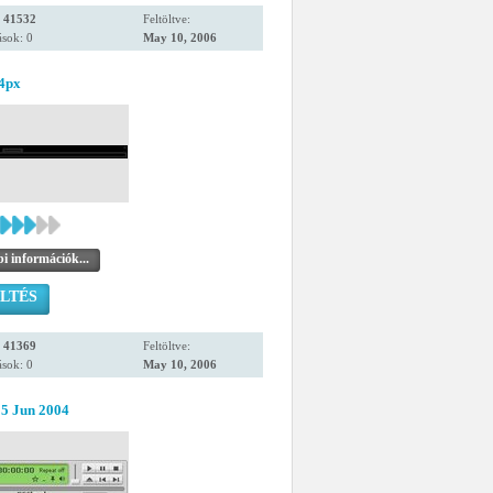
:
41532
Feltöltve:
sok: 0
May 10, 2006
24px
i információk...
LTÉS
:
41369
Feltöltve:
sok: 0
May 10, 2006
15 Jun 2004