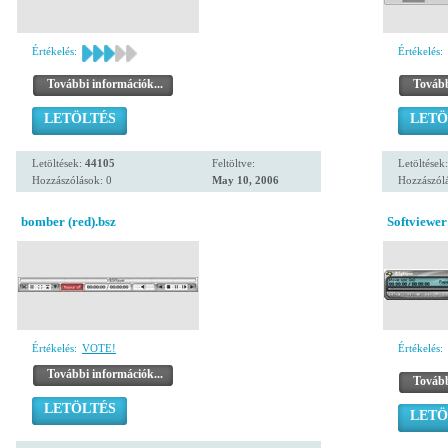
Értékelés:
Értékelés:
További információk...
Tovább
LETÖLTÉS
LETÖ
Letöltések:
44105
Feltöltve:
Letöltések
Hozzászólások: 0
May 10, 2006
Hozzászólá
bomber (red).bsz
Softviewer 
Értékelés:
VOTE!
Értékelés:
További információk...
Tovább
LETÖLTÉS
LETÖ