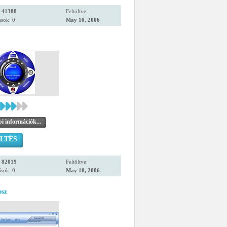
:
41388
Feltöltve:
sok: 0
May 10, 2006
i információk...
LTÉS
:
82019
Feltöltve:
sok: 0
May 10, 2006
sz