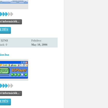
i információk...
LTÉS
:
52743
Feltöltve:
sok: 0
May 10, 2006
ior.bsz
i információk...
LTÉS