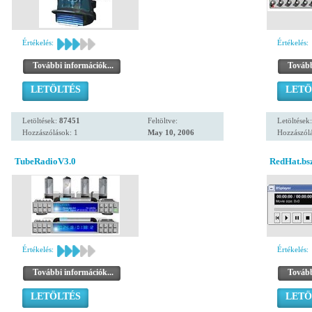
Értékelés:
Értékelés:
További információk...
Tovább
LETÖLTÉS
LETÖ
Letöltések:
87451
Feltöltve:
Letöltések
Hozzászólások: 1
May 10, 2006
Hozzászólá
TubeRadioV3.0
RedHat.bs
Értékelés:
Értékelés:
További információk...
Tovább
LETÖLTÉS
LETÖ