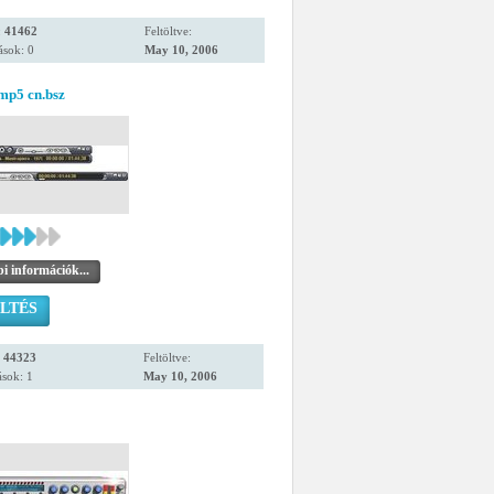
:
41462
Feltöltve:
ások: 0
May 10, 2006
p5 cn.bsz
i információk...
LTÉS
:
44323
Feltöltve:
sok: 1
May 10, 2006