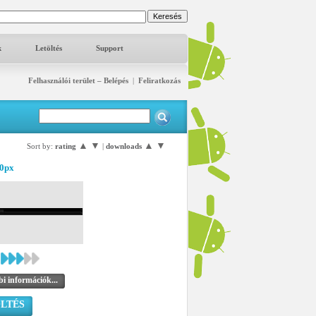
k
Letöltés
Support
Felhasználói terület – Belépés
|
Feliratkozás
▲
▼
▲
▼
Sort by:
rating
|
downloads
80px
i információk...
LTÉS