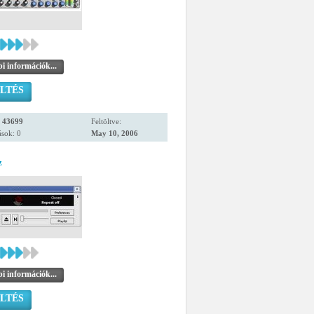
i információk...
LTÉS
:
43699
Feltöltve:
sok: 0
May 10, 2006
z
i információk...
LTÉS