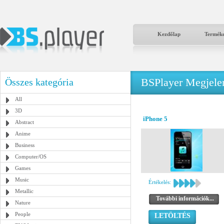
Kezdőlap
Termék
BSPlayer Megjelené
Összes kategória
All
3D
iPhone 5
Abstract
Anime
Business
Computer/OS
Games
Music
Értékelés:
Metallic
További információk...
Nature
People
LETÖLTÉS