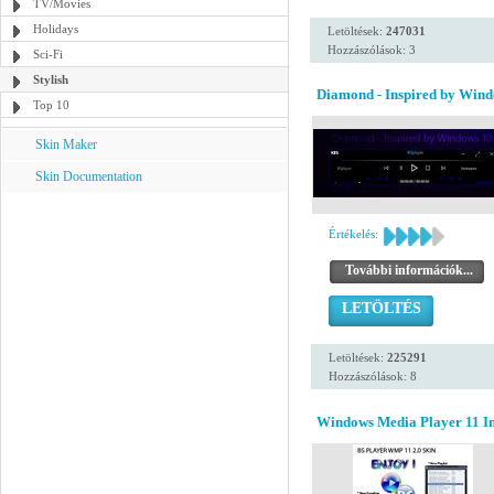
TV/Movies
Holidays
Letöltések:
247031
Hozzászólások: 3
Sci-Fi
Stylish
Diamond - Inspired by Wind
Top 10
Skin Maker
Skin Documentation
Értékelés:
További információk...
LETÖLTÉS
Letöltések:
225291
Hozzászólások: 8
Windows Media Player 11 Ins