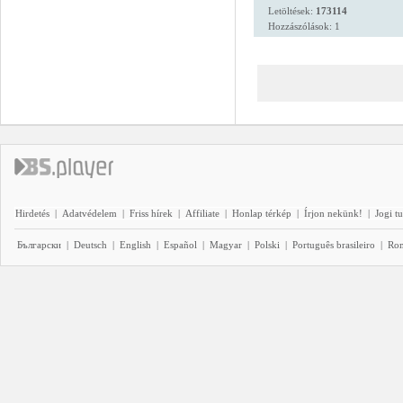
Letöltések:
173114
Hozzászólások: 1
Hirdetés
|
Adatvédelem
|
Friss hírek
|
Affiliate
|
Honlap térkép
|
Írjon nekünk!
|
Jogi t
Български
|
Deutsch
|
English
|
Español
|
Magyar
|
Polski
|
Português brasileiro
|
Ro