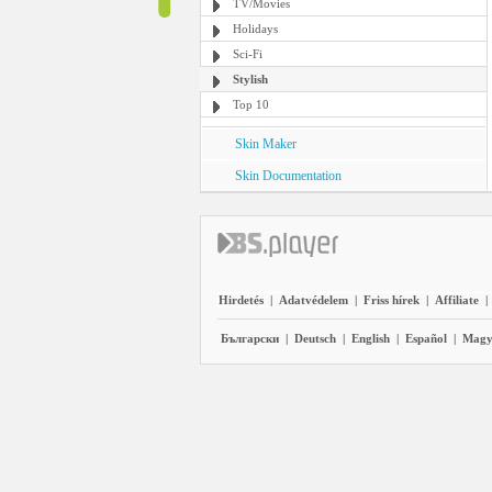
TV/Movies
Holidays
Sci-Fi
Stylish
Top 10
Skin Maker
Skin Documentation
Hirdetés
|
Adatvédelem
|
Friss hírek
|
Affiliate
|
Български
|
Deutsch
|
English
|
Español
|
Magy