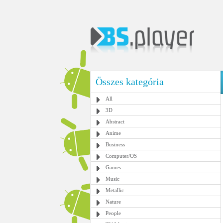
Összes kategória
All
3D
Abstract
Anime
Business
Computer/OS
Games
Music
Metallic
Nature
People