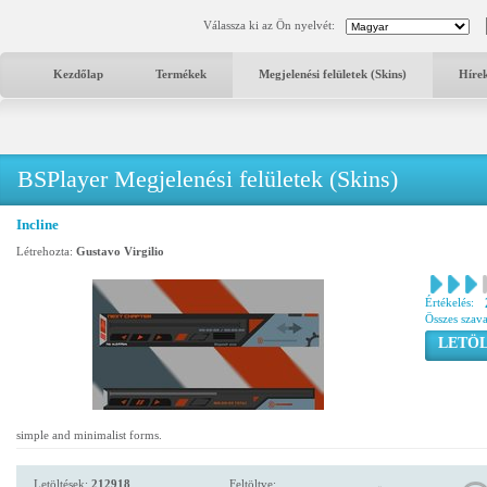
Válassza ki az Ön nyelvét:
Kezdőlap
Termékek
Megjelenési felületek (Skins)
Híre
BSPlayer Megjelenési felületek (Skins)
Incline
Létrehozta:
Gustavo Virgilio
Értékelés:
Összes szav
LETÖL
simple and minimalist forms.
Letöltések:
212918
Feltöltve: