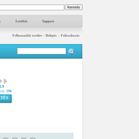
k
Letöltés
Support
Felhasználói terület – Belépés
|
Feliratkozás
2.9
azat:
196
TÉS