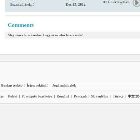
Az Ön értékelése:
Hozzászólások: 0
Dec 13, 2012
Comments
Még nincs hozzászólás. Legyen az első hozzászóló!
Honlap térkép
|
Írjon nekünk!
|
Jogi tudnivalók
ar
|
Polski
|
Português brasileiro
|
Română
|
Pyccĸий
|
Slovenščina
|
Türkçe
|
中文(简