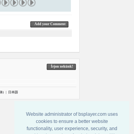
Add your Comment
Írjon nekünk!
体)
|
日本語
Website administrator of bsplayer.com uses
cookies to ensure a better website
functionality, user experience, security, and