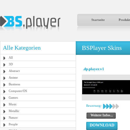
Startseite
Produk
BSPlayer Skins
Alle Kategorien
All
3D
.dp.player.v1
Abstract
Anime
Business
Computer/OS
Games
Music
Bewertung:
Metallic
Weitere Infos...
Nature
People
DOWNLOAD