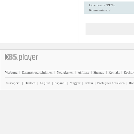
Downloads:
99785
Kommentare: 2
Werbung
|
Datenschutzrichtlinien
|
Neuigkeiten
|
Affiliate
|
Sitemap
|
Kontakt
|
Rechtl
Български
|
Deutsch
|
English
|
Español
|
Magyar
|
Polski
|
Português brasileiro
|
Ro