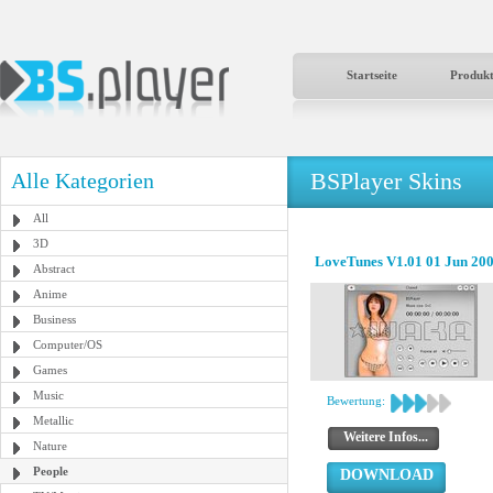
Startseite
Produk
BSPlayer Skins
Alle Kategorien
All
3D
LoveTunes V1.01 01 Jun 20
Abstract
Anime
Business
Computer/OS
Games
Music
Bewertung:
Metallic
Weitere Infos...
Nature
People
DOWNLOAD