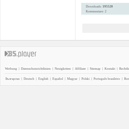
Downloads:
195520
Kommentare: 2
Werbung
|
Datenschutzrichtlinien
|
Neuigkeiten
|
Affiliate
|
Sitemap
|
Kontakt
|
Rechtl
Български
|
Deutsch
|
English
|
Español
|
Magyar
|
Polski
|
Português brasileiro
|
Ro