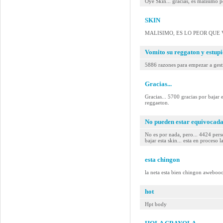
Oye Skin... gracias, es malisimo p
SKIN
MALISIMO, ES LO PEOR QUE V
Vomito su reggaton y estup
5886 razones para empezar a gestio
Gracias...
Gracias... 5700 gracias por b
reggaeton.
No pueden estar equivocadas
No es por nada, pero... 4424 pe
bajar esta skin... esta en proceso l
esta chingon
la neta esta bien chingon aweboo
hot
Hpt body