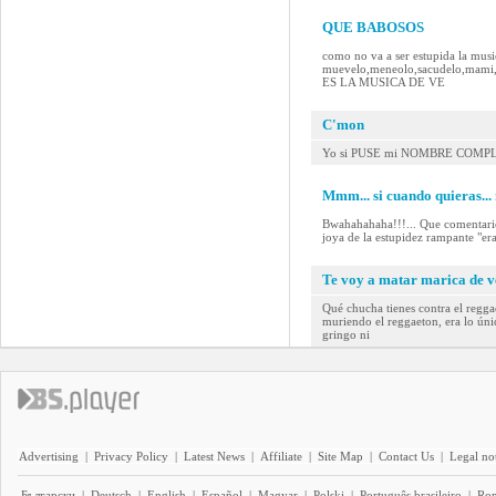
QUE BABOSOS
como no va a ser estupida la music
muevelo,meneolo,sacudelo,mam
ES LA MUSICA DE VE
C'mon
Yo si PUSE mi NOMBRE COMPL
Mmm... si cuando quieras... 
Bwahahahaha!!!... Que comentario 
joya de la estupidez rampante "er
Te voy a matar marica de 
Qué chucha tienes contra el regg
muriendo el reggaeton, era lo úni
gringo ni
Advertising
|
Privacy Policy
|
Latest News
|
Affiliate
|
Site Map
|
Contact Us
|
Legal no
Български
|
Deutsch
|
English
|
Español
|
Magyar
|
Polski
|
Português brasileiro
|
Ro