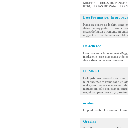
MIREN CHORROS DE PENDEJOS
PORQUERIAS DE RANCHERAS 
Esto fue más por la propaga
Nada en contra de la skin, simple
detesto el reggaeton... mezcla bur
c/país defienda y fomente su cultu
reggaeton... me da naúseas... Me 
De acuerdo
Uno mas en la Alianza. Anti-Regga
inteligente, bien elaborada y de c
descalificaciones anónimas no.
DJ MRG1
Hola primero que nada un saludo 
buenos temas es como todo en otr
mal gusto que se use el escudo d
mexico tan solo con usar su sagr
respeto sr. para mexico y para to
aeoloz
ke penkaa viva los nuevos ritmos y
Gracias