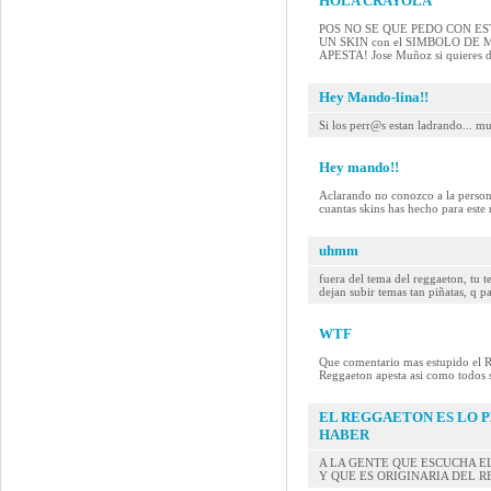
HOLA CRAYOLA
POS NO SE QUE PEDO CON ESTE MAN
UN SKIN con el SIMBOLO DE
APESTA! Jose Muñoz si quieres 
Hey Mando-lina!!
Si los perr@s estan ladrando... mue
Hey mando!!
Aclarando no conozco a la persona
cuantas skins has hecho para este 
uhmm
fuera del tema del reggaeton, tu 
dejan subir temas tan piñatas, q p
WTF
Que comentario mas estupido el R
Reggaeton apesta asi como todos s
EL REGGAETON ES LO 
HABER
A LA GENTE QUE ESCUCHA E
Y QUE ES ORIGINARIA DEL R