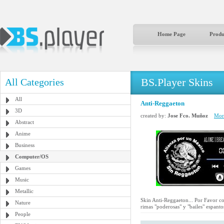
Home Page
Produ
BS.Player Skins
All Categories
All
Anti-Reggaeton
3D
created by:
Jose Fco. Muñoz
More
Abstract
Anime
Business
Computer/OS
Games
Music
Metallic
Skin Anti-Reggaeton... Por Favor c
Nature
rimas "poderosas" y "bailes" espant
People