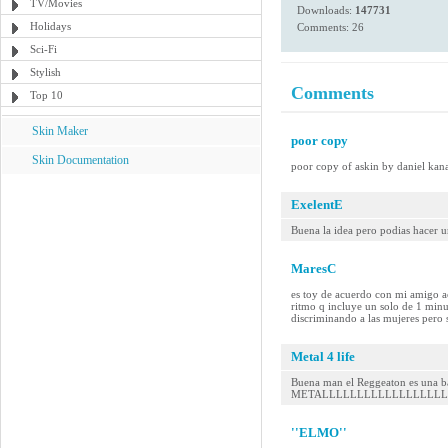
TV/Movies
Downloads:
147731
Holidays
Comments: 26
Sci-Fi
Stylish
Comments
Top 10
Skin Maker
poor copy
Skin Documentation
poor copy of askin by daniel kanas
ExelentE
Buena la idea pero podias hacer 
MaresC
es toy de acuerdo con mi amigo a
ritmo q incluye un solo de 1 minu
discriminando a las mujeres pero 
Metal 4 life
Buena man el Reggeaton es una ba
METALLLLLLLLLLLLLLLLLLLLL!....
''ELMO''