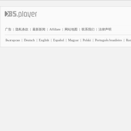
广告
|
隐私条款
|
最新新闻
|
Affiliate
|
网站地图
|
联系我们
|
法律声明
Български
|
Deutsch
|
English
|
Español
|
Magyar
|
Polski
|
Português brasileiro
|
Ro