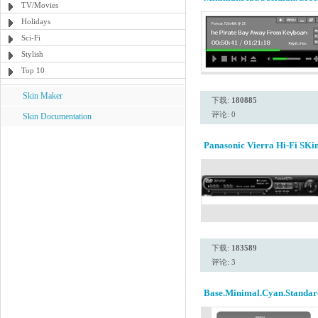
TV/Movies
Holidays
Sci-Fi
Stylish
Top 10
Skin Maker
下载:
180885
评论: 0
Skin Documentation
Panasonic Vierra Hi-Fi SKi
下载:
183589
评论: 3
Base.Minimal.Cyan.Standar