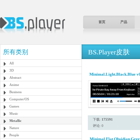
首页
产品
BS.Player皮肤
所有类别
All
3D
Minimal.Light.Black.Blue v
Abstract
Anime
Business
Computer/OS
Games
Music
下载:
175591
Metallic
评论: 0
Nature
People
Minimal.Flat.Obsidian.Gree