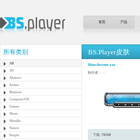
首页
产品
BS.Player皮肤
所有类别
All
bluechrome.rar
3D
制作者：:
-
Abstract
Anime
Business
Computer/OS
Games
Music
Metallic
Nature
下载:
78260
People