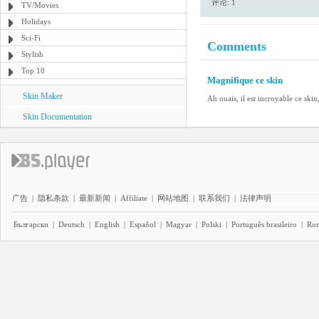
评论: 1
TV/Movies
Holidays
Sci-Fi
Comments
Stylish
Top 10
Magnifique ce skin
Skin Maker
Ah ouais, il est incroyable ce skin
Skin Documentation
广告
|
隐私条款
|
最新新闻
|
Affiliate
|
网站地图
|
联系我们
|
法律声明
Български
|
Deutsch
|
English
|
Español
|
Magyar
|
Polski
|
Português brasileiro
|
Ro