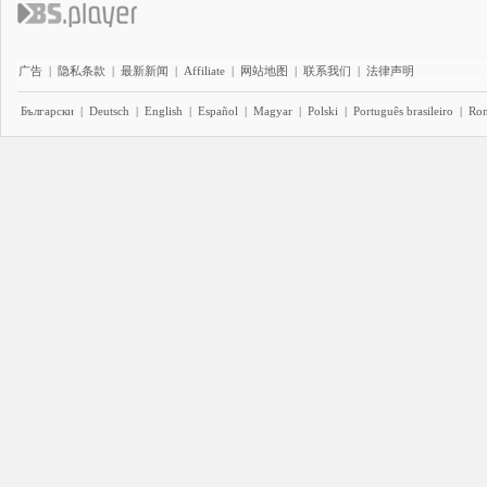
广告
|
隐私条款
|
最新新闻
|
Affiliate
|
网站地图
|
联系我们
|
法律声明
Български
|
Deutsch
|
English
|
Español
|
Magyar
|
Polski
|
Português brasileiro
|
Ro