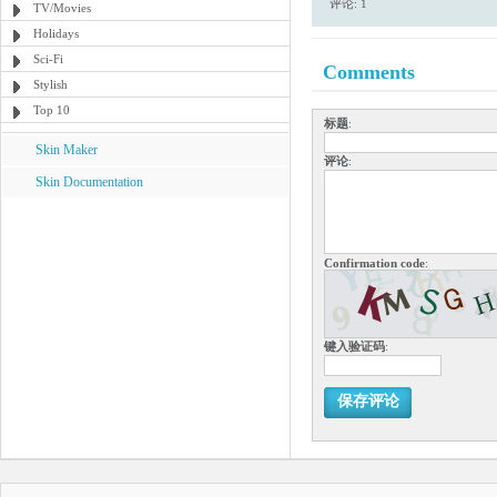
评论: 1
TV/Movies
Holidays
Sci-Fi
Comments
Stylish
Top 10
标题
:
Skin Maker
评论
:
Skin Documentation
Confirmation code
:
键入验证码
:
保存评论