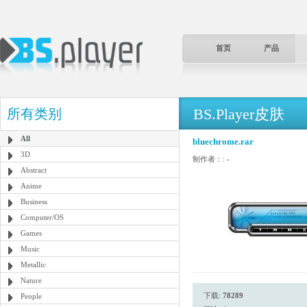
首页
产品
BS.Player皮肤
所有类别
All
bluechrome.rar
3D
制作者：:
-
Abstract
Anime
Business
Computer/OS
Games
Music
Metallic
Nature
下载:
78289
People