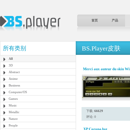
首页
产品
BS.Player皮肤
所有类别
All
3D
Merci aux auteur du skin W
Abstract
Anime
Business
Computer/OS
Games
Music
下载:
66629
Metallic
评论: 0
Nature
People
XP Corona.bsz