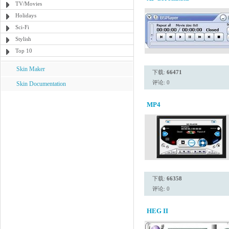
TV/Movies
Holidays
Sci-Fi
Stylish
Top 10
Skin Maker
下载:
66471
评论: 0
Skin Documentation
MP4
下载:
66358
评论: 0
HEG II