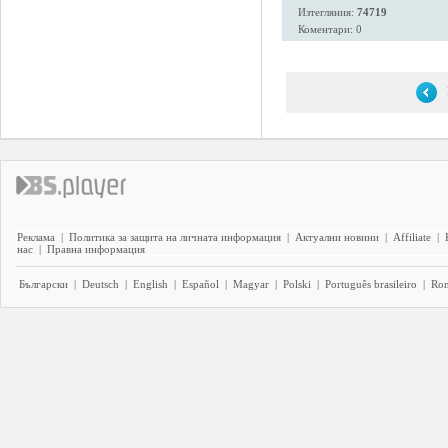
Изтегляния:
74719
Коментари: 0
Реклама
|
Политика за защита на личната информация
|
Актуални новини
|
Affiliate
|
нас
|
Правна информация
Български
|
Deutsch
|
English
|
Español
|
Magyar
|
Polski
|
Português brasileiro
|
Ro