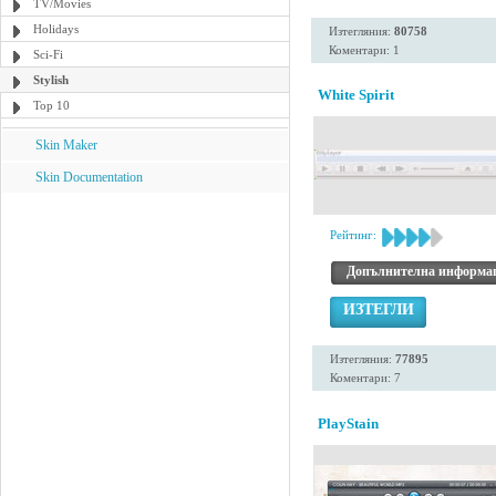
TV/Movies
Holidays
Изтегляния:
80758
Коментари: 1
Sci-Fi
Stylish
White Spirit
Top 10
Skin Maker
Skin Documentation
Рейтинг:
Допълнителна информа
ИЗТЕГЛИ
Изтегляния:
77895
Коментари: 7
PlayStain