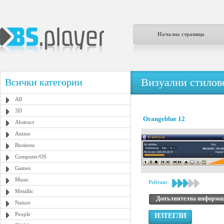
Начална страница
Визуални стилове
Всички категории
All
3D
Orangeblue 12
Abstract
Anime
Business
Computer/OS
Games
Music
Рейтинг:
Metallic
Допълнителна информа
Nature
People
ИЗТЕГЛИ