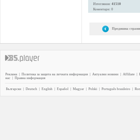
Изтегляния:
41510
Коментари: 0
Предишна страни
Реклама
|
Политика за защита на личната информация
|
Актуални новини
|
Affiliate
|
нас
|
Правна информация
Български
|
Deutsch
|
English
|
Español
|
Magyar
|
Polski
|
Português brasileiro
|
Ro