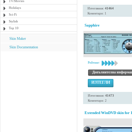
TV/Movies
Holidays
Изтегляния:
41464
Коментари: 1
Sci-Fi
Stylish
Sapphire
Top 10
Skin Maker
Skin Documentation
Рейтинг:
Допълнителна информа
ИЗТЕГЛИ
Изтегляния:
41473
Коментари: 2
Extended WinDVD skin for 