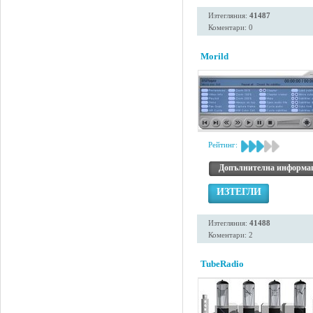
Изтегляния:
41487
Коментари: 0
Morild
Рейтинг:
Допълнителна информа
ИЗТЕГЛИ
Изтегляния:
41488
Коментари: 2
TubeRadio