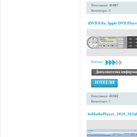
Изтегляния:
41497
Коментари: 0
iDVD 0.8a. Apple DVD Playe
Рейтинг:
Допълнителна информа
ИЗТЕГЛИ
Изтегляния:
41502
Коментари: 1
bsMadiaPlayer_1024_10Ju