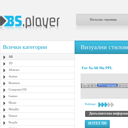
Начална страница
Визуални стилове
Всички категории
All
3D
For Ya All Ma PPL
Abstract
Anime
Business
Computer/OS
Games
Music
Рейтинг:
Metallic
Допълнителна информа
Nature
People
ИЗТЕГЛИ