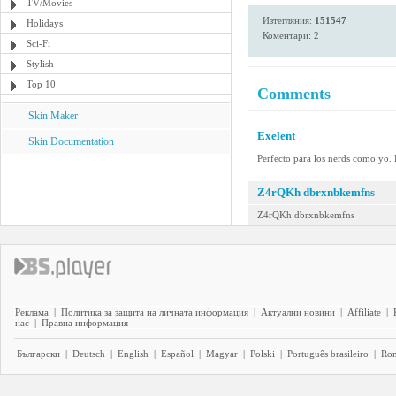
TV/Movies
Изтегляния:
151547
Holidays
Коментари: 2
Sci-Fi
Stylish
Top 10
Comments
Skin Maker
Exelent
Skin Documentation
Perfecto para los nerds como yo.
Z4rQKh dbrxnbkemfns
Z4rQKh dbrxnbkemfns
Реклама
|
Политика за защита на личната информация
|
Актуални новини
|
Affiliate
|
нас
|
Правна информация
Български
|
Deutsch
|
English
|
Español
|
Magyar
|
Polski
|
Português brasileiro
|
Ro