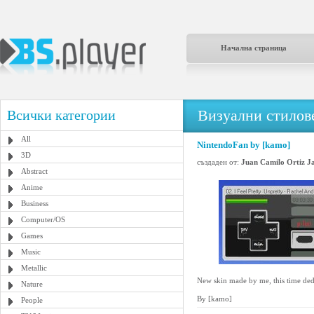
Начална страница
Визуални стилове
Всички категории
All
NintendoFan by [kamo]
3D
създаден от:
Juan Camilo Ortiz J
Abstract
Anime
Business
Computer/OS
Games
Music
Metallic
New skin made by me, this time dedi
Nature
By [kamo]
People