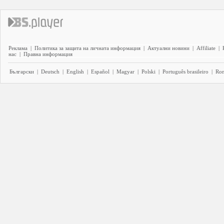
Реклама
|
Политика за защита на личната информация
|
Актуални новини
|
Affiliate
|
нас
|
Правна информация
Български
|
Deutsch
|
English
|
Español
|
Magyar
|
Polski
|
Português brasileiro
|
Ro