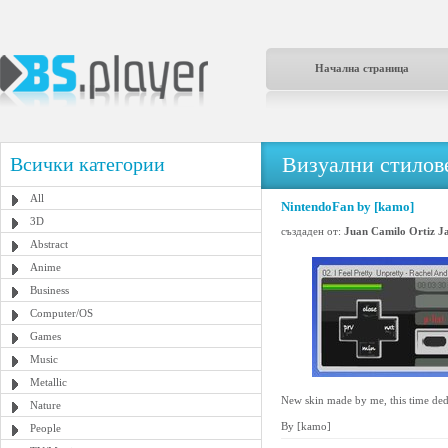
Начална страница
Визуални стилове
Всички категории
All
NintendoFan by [kamo]
3D
създаден от:
Juan Camilo Ortiz J
Abstract
Anime
Business
Computer/OS
Games
Music
Metallic
New skin made by me, this time dedi
Nature
By [kamo]
People