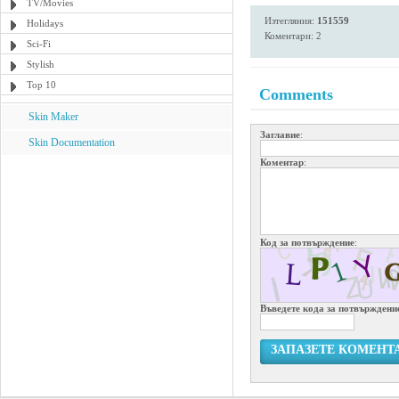
TV/Movies
Изтегляния:
151559
Holidays
Коментари: 2
Sci-Fi
Stylish
Top 10
Comments
Skin Maker
Заглавие
:
Skin Documentation
Коментар
:
Код за потвърждение
:
Въведете кода за потвърждени
ЗАПАЗЕТЕ КОМЕНТ