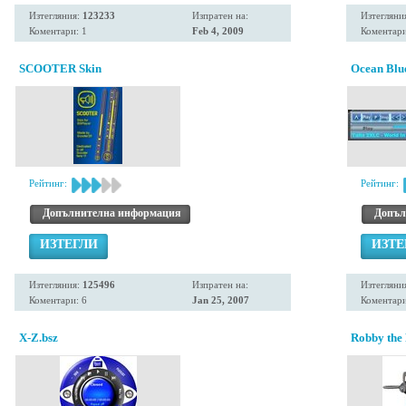
Изтегляния:
123233
Изпратен на:
Изтегляни
Коментари: 1
Feb 4, 2009
Коментари
SCOOTER Skin
Ocean Blu
Рейтинг:
Рейтинг:
Допълнителна информация
Допъл
ИЗТЕГЛИ
ИЗТЕ
Изтегляния:
125496
Изпратен на:
Изтегляни
Коментари: 6
Jan 25, 2007
Коментари
X-Z.bsz
Robby the