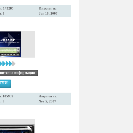
я:
143285
Изпратен на:
: 1
Jan 18, 2007
нителна информация
ГЛИ
я:
105939
Изпратен на:
: 1
Nov 5, 2007