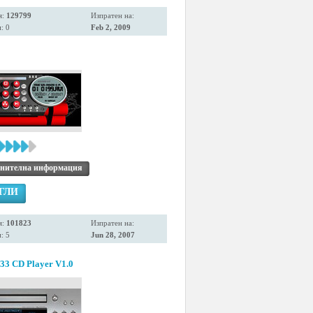
я:
129799
Изпратен на:
: 0
Feb 2, 2009
нителна информация
ГЛИ
я:
101823
Изпратен на:
: 5
Jun 28, 2007
33 CD Player V1.0