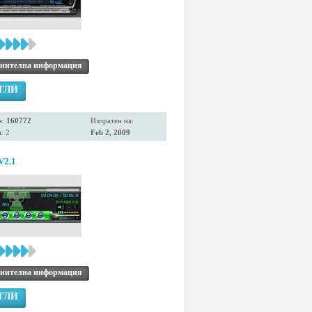
нителна информация
ГЛИ
я:
160772
Изпратен на:
: 2
Feb 2, 2009
V2.1
нителна информация
ГЛИ