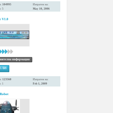
я:
104995
Изпратен на:
: 5
May 10, 2006
e V1.0
нителна информация
ГЛИ
я:
123560
Изпратен на:
: 1
Feb 1, 2009
 Robot