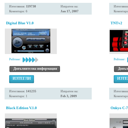
Изтегляния:
119730
Изпратен на:
Изтегляни
Коментари: 6
Jan 17, 2007
Коментари
Digital Blue V1.0
TNTv2
Рейтинг:
Рейтинг:
Допълнителна информация
Допъл
ИЗТЕГЛИ
ИЗТЕ
Изтегляния:
141235
Изпратен на:
Изтегляни
Коментари: 1
Feb 3, 2009
Коментари
Black Edition V.1.0
Onkyo C-7