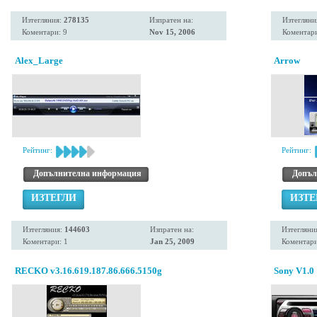
Изтегляния:
278135
Изпратен на:
Изтегляни
Коментари: 9
Nov 15, 2006
Коментари
Alex_Large
Arrow
Рейтинг:
Рейтинг:
Допълнителна информация
Допъл
ИЗТЕГЛИ
ИЗТЕ
Изтегляния:
144603
Изпратен на:
Изтегляни
Коментари: 1
Jan 25, 2009
Коментари
RECKO v3.16.619.187.86.666.5150g
Sony V1.0