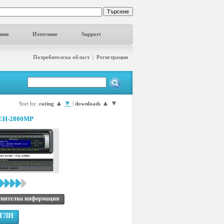
ини
Изтегляне
Support
Потребителска област
|
Регистрация
▲
▼
▲
▼
Sort by:
rating
|
downloads
DEH-2800MP
нителна информация
ГЛИ