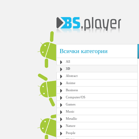
Всички категории
All
3D
Abstract
Anime
Business
Computer/OS
Games
Music
Metallic
Nature
People