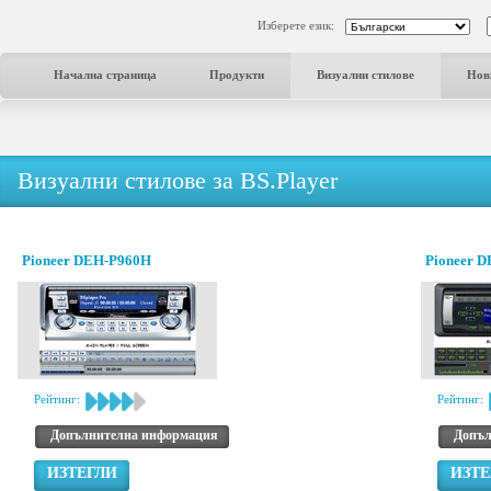
Изберете език:
Начална страница
Продукти
Визуални стилове
Нов
Визуални стилове за BS.Player
Pioneer DEH-P960H
Pioneer 
Рейтинг:
Рейтинг:
Допълнителна информация
Допъл
ИЗТЕГЛИ
ИЗТЕ