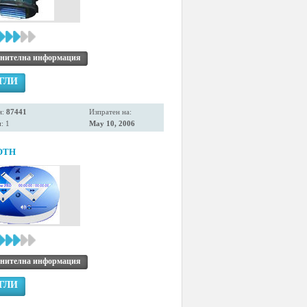
нителна информация
ГЛИ
я:
87441
Изпратен на:
: 1
May 10, 2006
OTH
нителна информация
ГЛИ