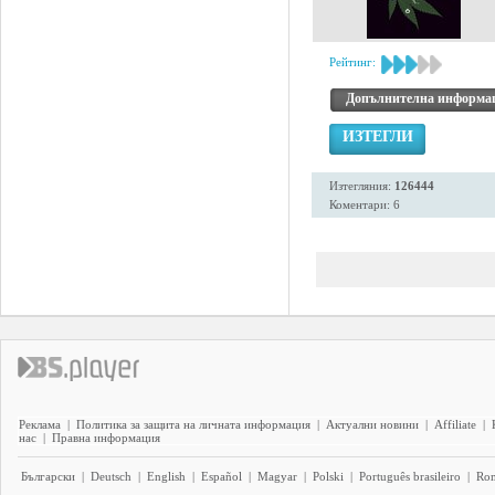
Рейтинг:
Допълнителна информа
ИЗТЕГЛИ
Изтегляния:
126444
Коментари: 6
Реклама
|
Политика за защита на личната информация
|
Актуални новини
|
Affiliate
|
нас
|
Правна информация
Български
|
Deutsch
|
English
|
Español
|
Magyar
|
Polski
|
Português brasileiro
|
Ro