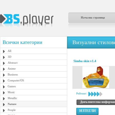
Начална страница
Визуални стилове
Всички категории
All
3D
Simba skin v1.4
Abstract
Anime
Business
Computer/OS
Games
Music
Рейтинг:
Metallic
Допълнителна информа
Nature
People
ИЗТЕГЛИ