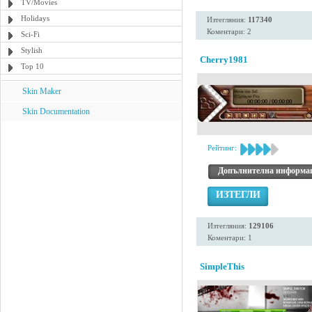
TV/Movies
Holidays
Изтегляния:
117340
Коментари: 2
Sci-Fi
Stylish
Cherry1981
Top 10
Skin Maker
Skin Documentation
Рейтинг:
Допълнителна информа
ИЗТЕГЛИ
Изтегляния:
129106
Коментари: 1
SimpleThis