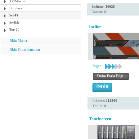
TV/Movies
İndirme:
26026
Holidays
Yorum: 0
Sci-Fi
Stylish
Incline
Top 10
Skin Maker
Skin Documentation
Beğeni:
Daha Fazla Bilgi...
İNDİR
İndirme:
212844
Yorum: 0
Touchscreen