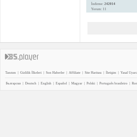
İndirme:
242014
Yorum: 11
Tanıtım
|
Gizlilik İlkeleri
|
Son Haberler
|
Affiliate
|
Site Haritası
|
İletişim
|
Yasal Uyarı
Български
|
Deutsch
|
English
|
Español
|
Magyar
|
Polski
|
Português brasileiro
|
Ro