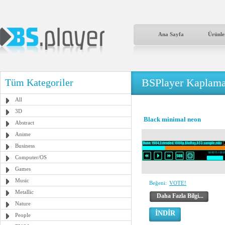
Ana Sayfa
Ürünle
BSPlayer Kaplama
Tüm Kategoriler
All
3D
Black minimal neon
Abstract
Anime
Business
Computer/OS
Games
Music
Beğeni:
VOTE!
Metallic
Daha Fazla Bilgi...
Nature
İNDİR
People