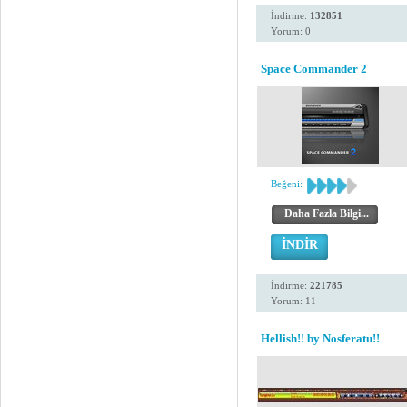
İndirme:
132851
Yorum: 0
Space Commander 2
Beğeni:
Daha Fazla Bilgi...
İNDİR
İndirme:
221785
Yorum: 11
Hellish!! by Nosferatu!!