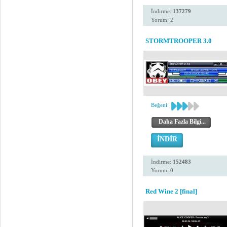
İndirme:
137279
Yorum: 2
STORMTROOPER 3.0
Beğeni:
Daha Fazla Bilgi...
İNDİR
İndirme:
152483
Yorum: 0
Red Wine 2 [final]