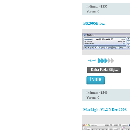
İndirme:
41535
Yorum: 0
BS2005B.bsz
Beğeni:
Daha Fazla Bilgi...
İNDİR
İndirme:
41540
Yorum: 0
MacLight V1.2 5 Dec 2003