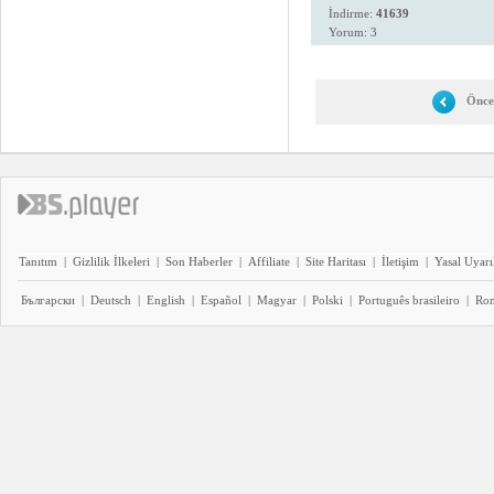
İndirme:
41639
Yorum: 3
Önce
Tanıtım
|
Gizlilik İlkeleri
|
Son Haberler
|
Affiliate
|
Site Haritası
|
İletişim
|
Yasal Uyarı
Български
|
Deutsch
|
English
|
Español
|
Magyar
|
Polski
|
Português brasileiro
|
Ro