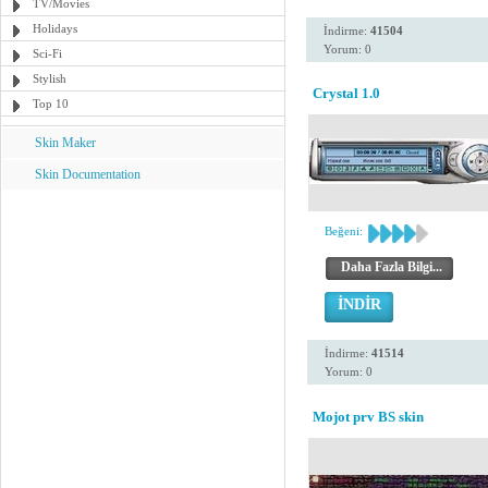
TV/Movies
Holidays
İndirme:
41504
Yorum: 0
Sci-Fi
Stylish
Crystal 1.0
Top 10
Skin Maker
Skin Documentation
Beğeni:
Daha Fazla Bilgi...
İNDİR
İndirme:
41514
Yorum: 0
Mojot prv BS skin