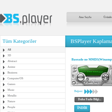
Ana Sayfa
Ürünle
BSPlayer Kaplama
Tüm Kategoriler
All
3D
Baseado no MMD3(Winamp
Abstract
Anime
Business
Computer/OS
Games
Music
Beğeni:
Metallic
Daha Fazla Bilgi...
Nature
People
İNDİR