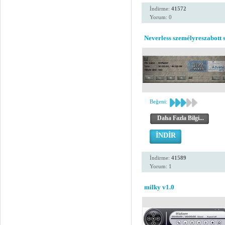
İndirme:
41572
Yorum: 0
Neverless személyreszabott s
Beğeni:
Daha Fazla Bilgi...
İNDİR
İndirme:
41589
Yorum: 1
milky v1.0