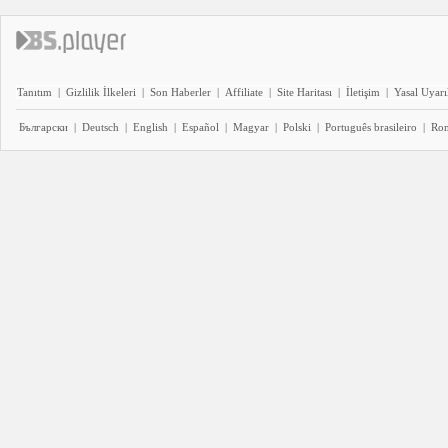
Tanıtım
|
Gizlilik İlkeleri
|
Son Haberler
|
Affiliate
|
Site Haritası
|
İletişim
|
Yasal Uyarı
Български
|
Deutsch
|
English
|
Español
|
Magyar
|
Polski
|
Português brasileiro
|
Ro