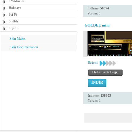
TV/Movies
Holidays
İndirme:
56574
Yorum: 0
Sci-Fi
Stylish
GOLDEE mini
Top 10
Skin Maker
Skin Documentation
Beğeni:
Daha Fazla Bilgi...
İNDİR
İndirme:
138905
Yorum: 1