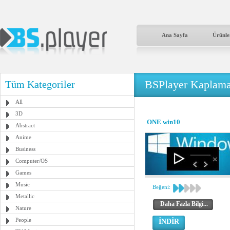
Ana Sayfa
Ürünle
BSPlayer Kaplama
Tüm Kategoriler
All
3D
ONE win10
Abstract
Anime
Business
Computer/OS
Games
Music
Beğeni:
Metallic
Daha Fazla Bilgi...
Nature
People
İNDİR