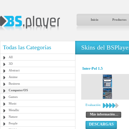
Inicio
Productos
Skins del BSPlaye
Todas las Categorías
All
3D
Inter-Pol 1.5
Abstract
Anime
Business
Computer/OS
Games
Music
Evaluación:
Metallic
Más información…
Nature
People
DESCARGAS