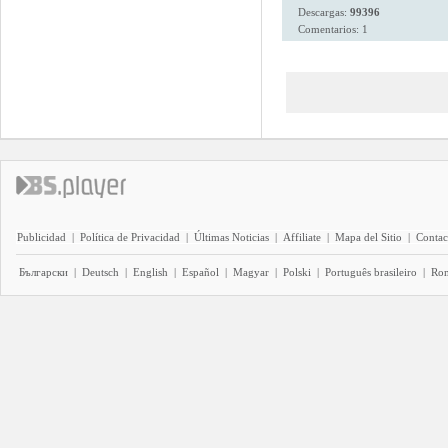
Descargas:
99396
Comentarios: 1
Publicidad
|
Política de Privacidad
|
Últimas Noticias
|
Affiliate
|
Mapa del Sitio
|
Contac
Български
|
Deutsch
|
English
|
Español
|
Magyar
|
Polski
|
Português brasileiro
|
Ro