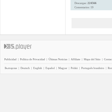
Descargas:
224566
Comentarios: 19
Publicidad
|
Política de Privacidad
|
Últimas Noticias
|
Affiliate
|
Mapa del Sitio
|
Contac
Български
|
Deutsch
|
English
|
Español
|
Magyar
|
Polski
|
Português brasileiro
|
Ro