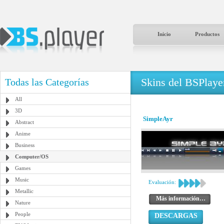
Inicio
Productos
Skins del BSPlaye
Todas las Categorías
All
3D
SimpleAyr
Abstract
Anime
Business
Computer/OS
Games
Music
Evaluación:
Metallic
Más información…
Nature
People
DESCARGAS