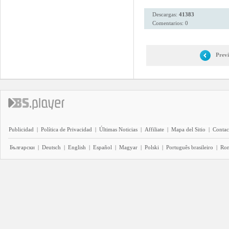
Descargas:
41383
Comentarios: 0
Prev
Publicidad
|
Política de Privacidad
|
Últimas Noticias
|
Affiliate
|
Mapa del Sitio
|
Contac
Български
|
Deutsch
|
English
|
Español
|
Magyar
|
Polski
|
Português brasileiro
|
Ro