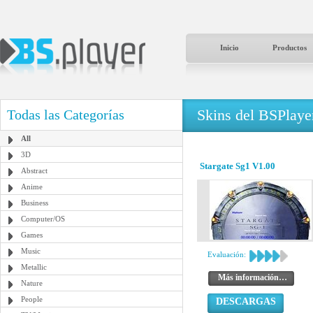
Inicio
Productos
Skins del BSPlaye
Todas las Categorías
All
3D
Stargate Sg1 V1.00
Abstract
Anime
Business
Computer/OS
Games
Music
Evaluación:
Metallic
Más información…
Nature
People
DESCARGAS