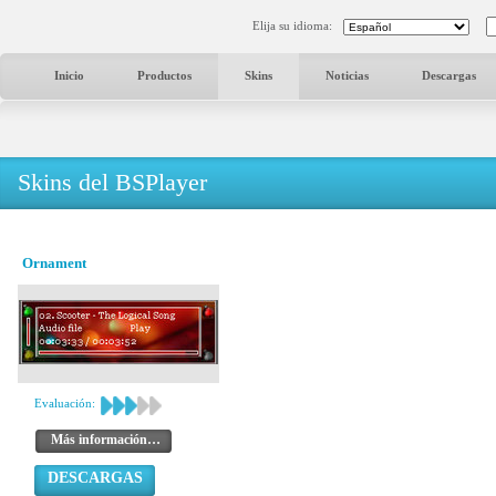
Elija su idioma:
Inicio
Productos
Skins
Noticias
Descargas
Skins del BSPlayer
Ornament
Evaluación:
Más información…
DESCARGAS