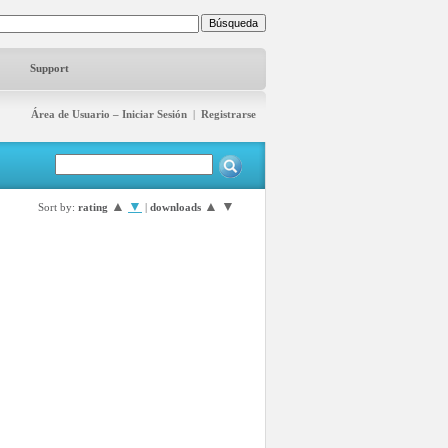
Support
Área de Usuario – Iniciar Sesión
|
Registrarse
▲
▼
▲
▼
Sort by:
rating
|
downloads