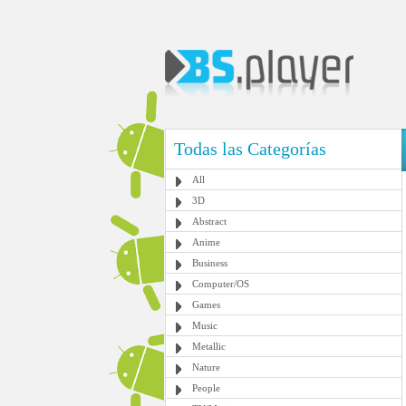
Todas las Categorías
All
3D
Abstract
Anime
Business
Computer/OS
Games
Music
Metallic
Nature
People