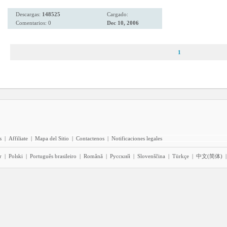
Descargas:
148525
Cargado:
Comentarios: 0
Dec 10, 2006
1
s
|
Affiliate
|
Mapa del Sitio
|
Contactenos
|
Notificaciones legales
r
|
Polski
|
Português brasileiro
|
Română
|
Pyccĸий
|
Slovenščina
|
Türkçe
|
中文(简体)