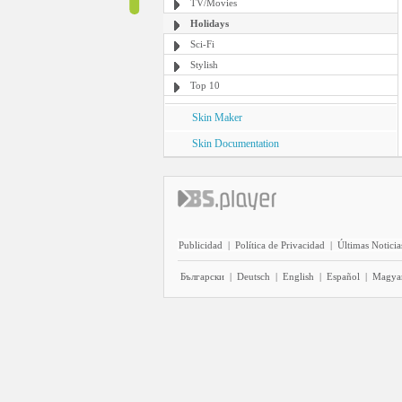
TV/Movies
Holidays
Sci-Fi
Stylish
Top 10
Skin Maker
Skin Documentation
Publicidad
|
Política de Privacidad
|
Últimas Noticia
Български
|
Deutsch
|
English
|
Español
|
Magya