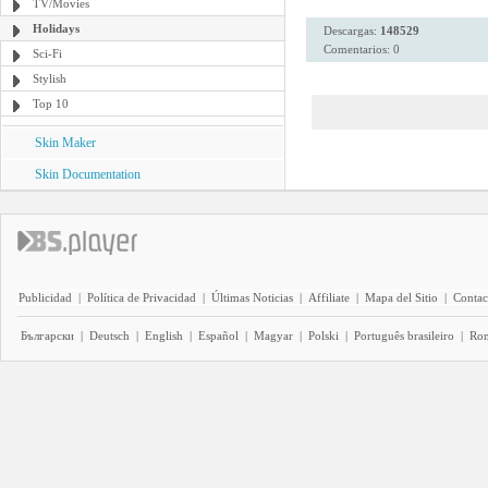
TV/Movies
Holidays
Descargas:
148529
Comentarios: 0
Sci-Fi
Stylish
Top 10
Skin Maker
Skin Documentation
Publicidad
|
Política de Privacidad
|
Últimas Noticias
|
Affiliate
|
Mapa del Sitio
|
Contac
Български
|
Deutsch
|
English
|
Español
|
Magyar
|
Polski
|
Português brasileiro
|
Ro