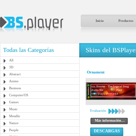
Inicio
Productos
Skins del BSPlaye
Todas las Categorías
All
3D
Ornament
Abstract
Anime
Business
Computer/OS
Games
Music
Evaluación:
Metallic
Más información…
Nature
People
DESCARGAS