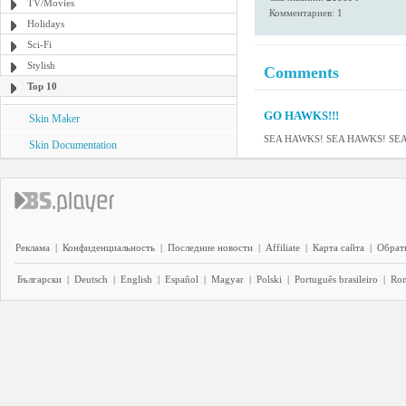
TV/Movies
Комментариев: 1
Holidays
Sci-Fi
Stylish
Comments
Top 10
GO HAWKS!!!
Skin Maker
SEA HAWKS! SEA HAWKS! SE
Skin Documentation
Реклама
|
Конфиденциальность
|
Последние новости
|
Affiliate
|
Карта сайта
|
Обратн
Български
|
Deutsch
|
English
|
Español
|
Magyar
|
Polski
|
Português brasileiro
|
Ro