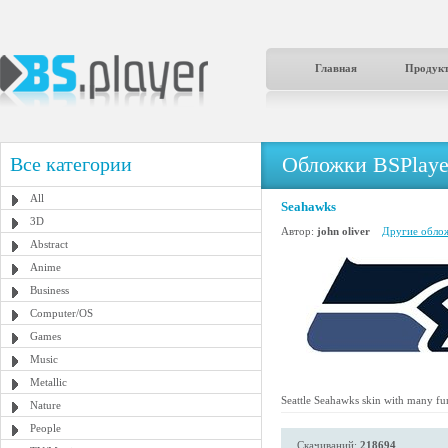
Главная
Продук
Обложки BSPlaye
Все категории
All
Seahawks
3D
Автор:
john oliver
Другие облож
Abstract
Anime
Business
Computer/OS
Games
Music
Metallic
Seattle Seahawks skin with many fu
Nature
People
Скачиваний:
218694