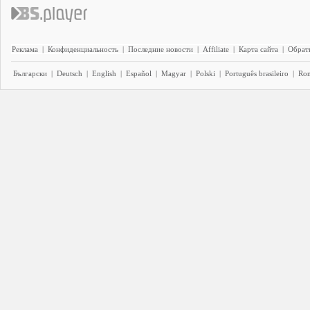
Реклама
|
Конфиденциальность
|
Последние новости
|
Affiliate
|
Карта сайта
|
Обратн
Български
|
Deutsch
|
English
|
Español
|
Magyar
|
Polski
|
Português brasileiro
|
Ro