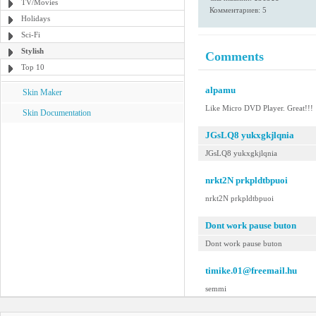
TV/Movies
Комментариев: 5
Holidays
Sci-Fi
Stylish
Comments
Top 10
alpamu
Skin Maker
Like Micro DVD Player. Great!!!
Skin Documentation
JGsLQ8 yukxgkjlqnia
JGsLQ8 yukxgkjlqnia
nrkt2N prkpldtbpuoi
nrkt2N prkpldtbpuoi
Dont work pause buton
Dont work pause buton
timike.01@freemail.hu
semmi