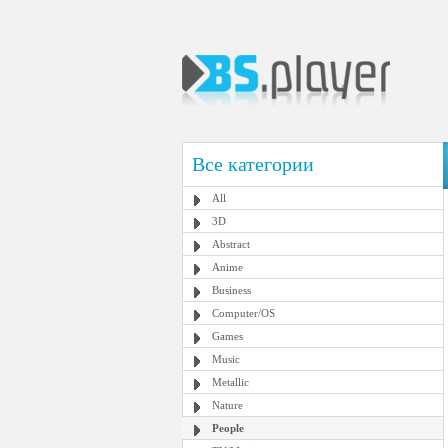
Все категории
All
3D
Abstract
Anime
Business
Computer/OS
Games
Music
Metallic
Nature
People