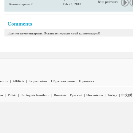
Ваш рейтинг:
Комментариев: 0
Feb 28, 2010
Comments
Еще нет комментариев. Оставьте первым свой комментарий!
вости
|
Affiliate
|
Карта сайта
|
Обратная связь
|
Правовая
ar
|
Polski
|
Português brasileiro
|
Română
|
Pyccĸий
|
Slovenščina
|
Türkçe
|
中文(简