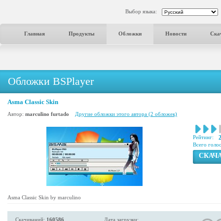
Выбор языка:
Главная
Продукты
Обложки
Новости
Ска
Обложки BSPlayer
Asma Classic Skin
Автор:
marculino furtado
Другие обложки этого автора (2 обложек)
Рейтинг:
Всего голо
СКАЧ
Asma Classic Skin by marculino
Скачиваний:
160586
Дата загрузки: