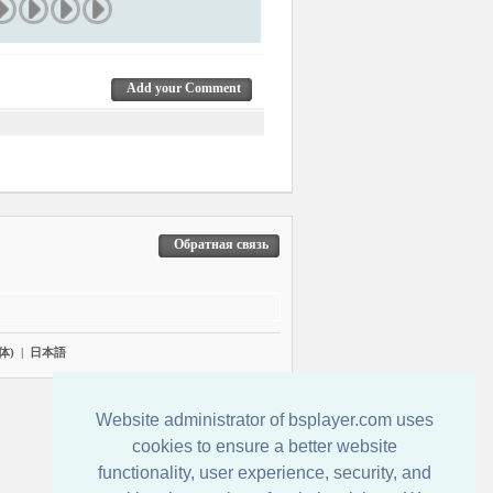
Add your Comment
Обратная связь
体)
|
日本語
Website administrator of bsplayer.com uses
cookies to ensure a better website
functionality, user experience, security, and