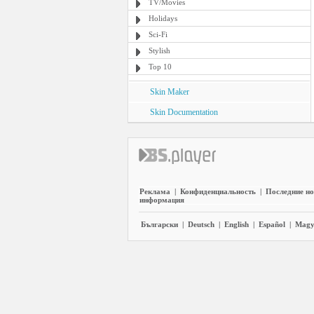
TV/Movies
Holidays
Sci-Fi
Stylish
Top 10
Skin Maker
Skin Documentation
Реклама
|
Конфиденциальность
|
Последние но
информация
Български
|
Deutsch
|
English
|
Español
|
Magy