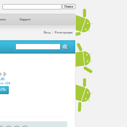
чать
Support
Вход
|
Регистрация
2.83
сов:
124
АТЬ