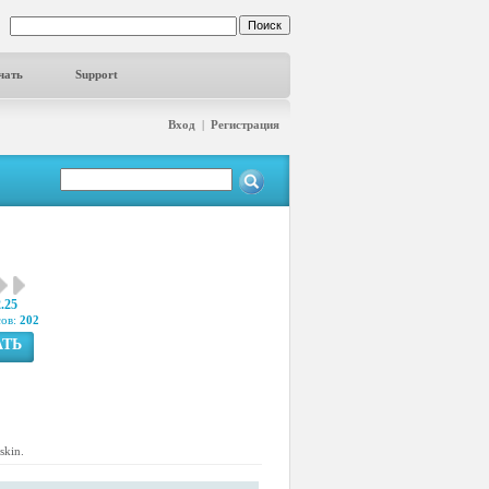
чать
Support
Вход
|
Регистрация
2.25
сов:
202
АТЬ
skin.