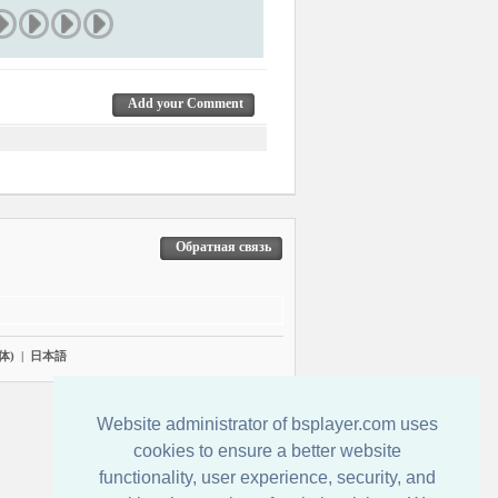
Add your Comment
Обратная связь
体)
|
日本語
Website administrator of bsplayer.com uses
cookies to ensure a better website
functionality, user experience, security, and