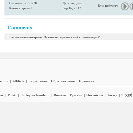
Скачиваний:
56570
Дата загрузки:
Ваш рейтинг:
Комментариев: 0
Sep 16, 2017
Comments
Еще нет комментариев. Оставьте первым свой комментарий!
вости
|
Affiliate
|
Карта сайта
|
Обратная связь
|
Правовая
ar
|
Polski
|
Português brasileiro
|
Română
|
Pyccĸий
|
Slovenščina
|
Türkçe
|
中文(简