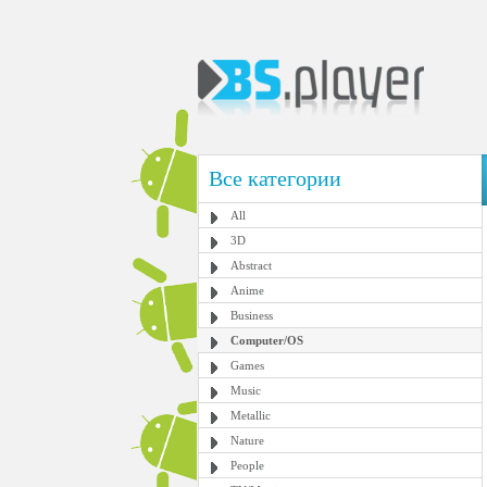
Все категории
All
3D
Abstract
Anime
Business
Computer/OS
Games
Music
Metallic
Nature
People