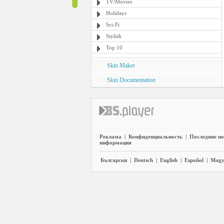
TV/Movies
Holidays
Sci-Fi
Stylish
Top 10
Skin Maker
Skin Documentation
Реклама
|
Конфиденциальность
|
Последние но
информация
Български
|
Deutsch
|
English
|
Español
|
Magy