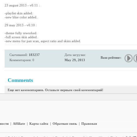
23 august 2013 - v0.11 :
-playlist skin added.
-new blue color added.
29 may 2013 - v0.10 :
-theme fully reworked.
-full screen skin added.
-new menu for pan scan, aspect ratio and skins added.
Скачиваний:
183237
Дата загрузки:
Ваш рейтинг:
Комментариев: 0
May 29, 2013
Comments
Еще нет комментариев. Оставьте первым свой комментарий!
вости
|
Affiliate
|
Карта сайта
|
Обратная связь
|
Правовая