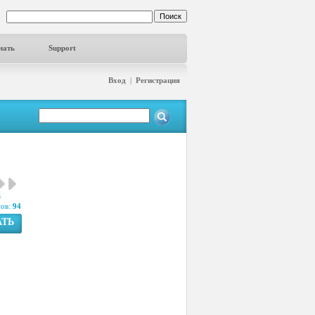
чать
Support
Вход
|
Регистрация
3
сов:
94
АТЬ