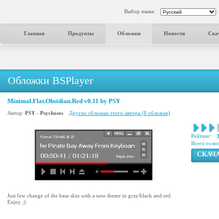
Выбор языка:
Главная
Продукты
Обложки
Новости
Ска
Обложки BSPlayer
Minimal.Flat.Obsidian.Red v0.11 by PSY
Автор:
PSY - Psychoses
Другие обложки этого автора (8 обложек)
Рейтинг:
Всего голо
СКАЧ
Just few change of the base skin with a new theme in gray/black and red.
Enjoy ;)