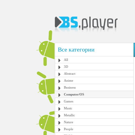
Все категории
All
3D
Abstract
Anime
Business
Computer/OS
Games
Music
Metallic
Nature
People