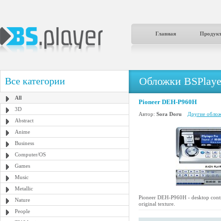
Главная
Продук
Обложки BSPlaye
Все категории
All
Pioneer DEH-P960H
3D
Автор:
Sora Doru
Другие облож
Abstract
Anime
Business
Computer/OS
Games
Music
Metallic
Pioneer DEH-P960H - desktop contro
Nature
original texture.
People