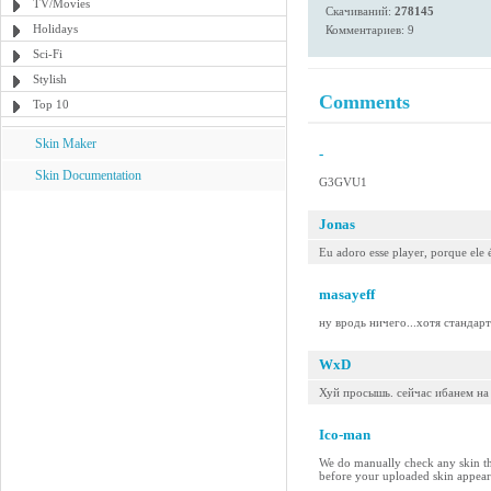
TV/Movies
Скачиваний:
278145
Holidays
Комментариев: 9
Sci-Fi
Stylish
Comments
Top 10
Skin Maker
-
Skin Documentation
G3GVU1
Jonas
Eu adoro esse player, porque ele 
masayeff
ну вродь ничего...хотя стандарт
WxD
Хуй просышь. сейчас ибанем на
Ico-man
We do manually check any skin tha
before your uploaded skin appears 