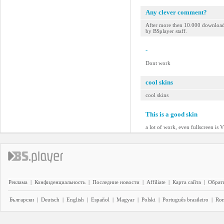
Any clever comment?
After more then 10.000 downloads
by BSplayer staff.
-
Dont work
cool skins
cool skins
This is a good skin
a lot of work, even fullscreen i
Реклама
|
Конфиденциальность
|
Последние новости
|
Affiliate
|
Карта сайта
|
Обратн
Български
|
Deutsch
|
English
|
Español
|
Magyar
|
Polski
|
Português brasileiro
|
Ro