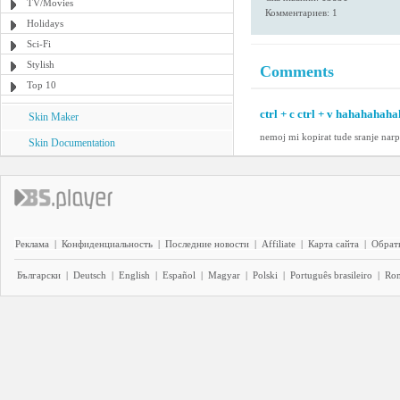
TV/Movies
Комментариев: 1
Holidays
Sci-Fi
Stylish
Comments
Top 10
ctrl + c ctrl + v hahahahahah
Skin Maker
nemoj mi kopirat tude sranje narpr
Skin Documentation
Реклама
|
Конфиденциальность
|
Последние новости
|
Affiliate
|
Карта сайта
|
Обратн
Български
|
Deutsch
|
English
|
Español
|
Magyar
|
Polski
|
Português brasileiro
|
Ro