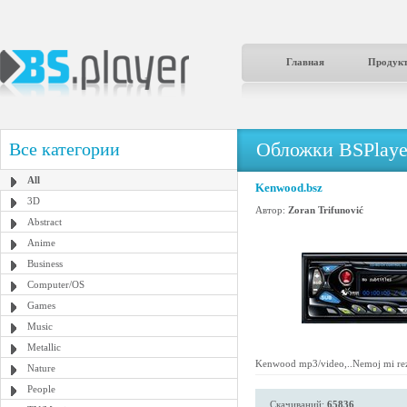
Главная
Продук
Обложки BSPlaye
Все категории
All
Kenwood.bsz
3D
Автор:
Zoran Trifunović
Abstract
Anime
Business
Computer/OS
Games
Music
Metallic
Kenwood mp3/video,..Nemoj mi rezat
Nature
People
Скачиваний:
65836