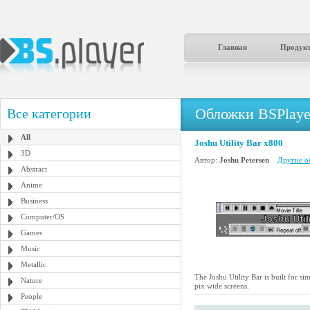
Главная
Продук
Обложки BSPlaye
Все категории
All
Joshu Utility Bar x800
3D
Автор:
Joshu Petersen
Другие о
Abstract
Anime
Business
Computer/OS
Games
Music
Metallic
The Joshu Utility Bar is built for s
Nature
pix wide screens.
People