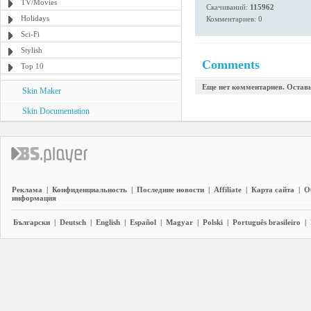
TV/Movies
Скачиваний:
115962
Holidays
Комментариев: 0
Sci-Fi
Stylish
Comments
Top 10
Еще нет комментариев. Остав
Skin Maker
Skin Documentation
Реклама
|
Конфиденциальность
|
Последние новости
|
Affiliate
|
Карта сайта
|
О
информация
Български
|
Deutsch
|
English
|
Español
|
Magyar
|
Polski
|
Português brasileiro
|