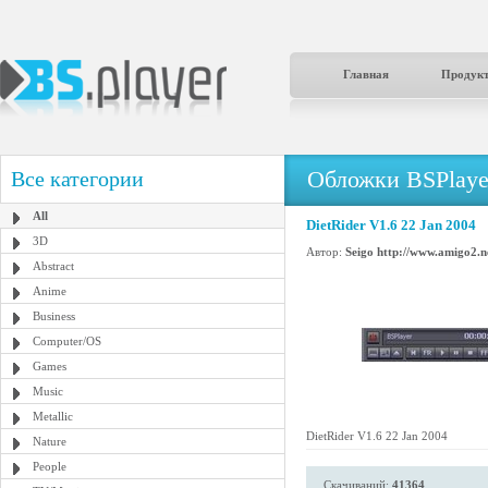
Главная
Продук
Обложки BSPlaye
Все категории
All
DietRider V1.6 22 Jan 2004
3D
Автор:
Seigo http://www.amigo2.n
Abstract
Anime
Business
Computer/OS
Games
Music
Metallic
DietRider V1.6 22 Jan 2004
Nature
People
Скачиваний:
41364