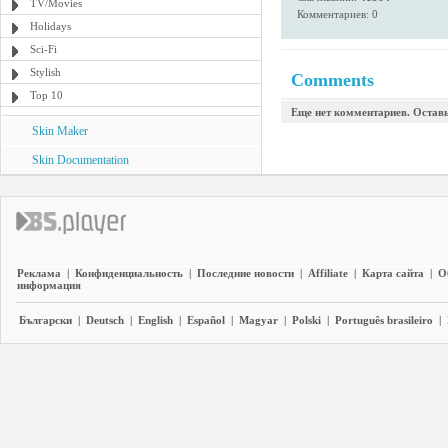
TV/Movies
Комментариев: 0
Holidays
Sci-Fi
Stylish
Comments
Top 10
Еще нет комментариев. Остав
Skin Maker
Skin Documentation
Реклама
|
Конфиденциальность
|
Последние новости
|
Affiliate
|
Карта сайта
|
О
информация
Български
|
Deutsch
|
English
|
Español
|
Magyar
|
Polski
|
Português brasileiro
|