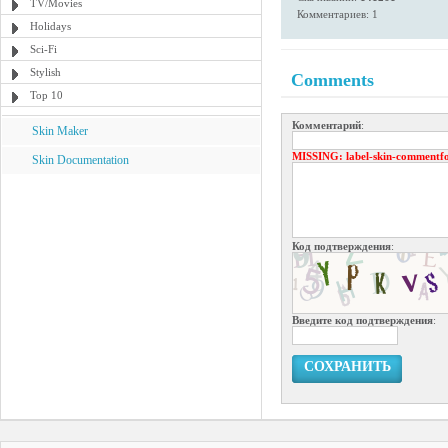
TV/Movies
Комментариев: 1
Holidays
Sci-Fi
Stylish
Comments
Top 10
Комментарий
:
Skin Maker
MISSING
: label-skin-commentf
Skin Documentation
Код подтверждения
:
Введите код подтверждения
:
СОХРАНИТЬ