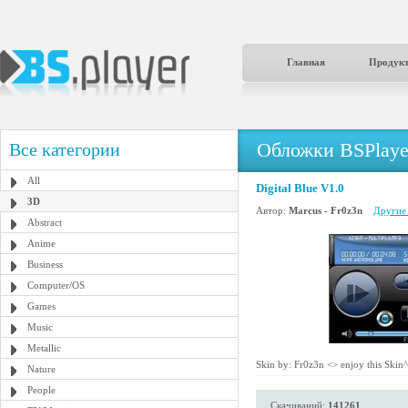
Главная
Продук
Обложки BSPlaye
Все категории
All
Digital Blue V1.0
3D
Автор:
Marcus - Fr0z3n
Другие 
Abstract
Anime
Business
Computer/OS
Games
Music
Metallic
Skin by: Fr0z3n <
> enjoy this Skin
Nature
People
Скачиваний:
141261