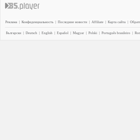
Реклама
|
Конфиденциальность
|
Последние новости
|
Affiliate
|
Карта сайта
|
Обратн
Български
|
Deutsch
|
English
|
Español
|
Magyar
|
Polski
|
Português brasileiro
|
Ro