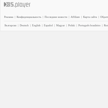
Реклама
|
Конфиденциальность
|
Последние новости
|
Affiliate
|
Карта сайта
|
Обратн
Български
|
Deutsch
|
English
|
Español
|
Magyar
|
Polski
|
Português brasileiro
|
Ro