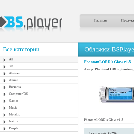
Главная
Продук
Обложки BSPlaye
Все категории
All
PhantomLORD´s Glow v1.5
3D
Автор:
PhantomLORD (phantom_l
Abstract
Anime
Business
Computer/OS
Games
Music
Metallic
PhantomLORD´s Glow v1.5
Nature
People
Скачиваний:
45294