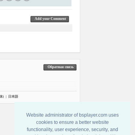
Add your Comment
Обратная связь
体)
|
日本語
Website administrator of bsplayer.com uses
cookies to ensure a better website
functionality, user experience, security, and