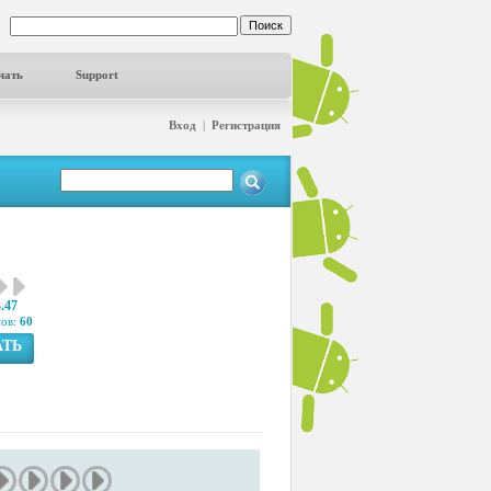
чать
Support
Вход
|
Регистрация
3.47
сов:
60
АТЬ