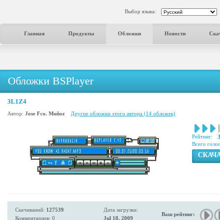
Выбор языка:
Главная
Продукты
Обложки
Новости
Ска
Обложки BSPlayer
3L1Z4
Автор:
Jose Fco. Muñoz
Другие обложки этого автора (14 обложек)
Рейтинг:
Всего голо
СКАЧ
Скачиваний:
127539
Дата загрузки:
Ваш рейтинг:
Комментариев: 0
Jul 18, 2009