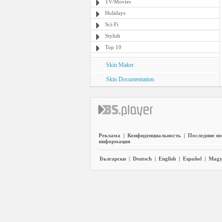
TV/Movies
Holidays
Sci-Fi
Stylish
Top 10
Skin Maker
Skin Documentation
Реклама
|
Конфиденциальность
|
Последние но
информация
Български
|
Deutsch
|
English
|
Español
|
Magy