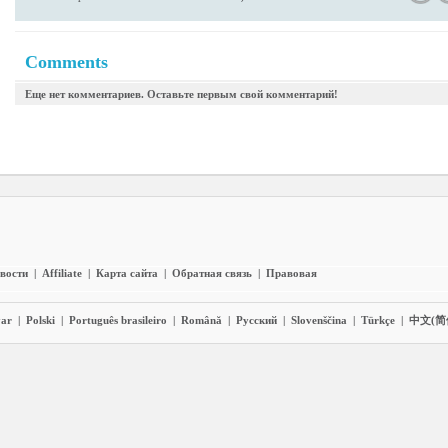
Comments
Еще нет комментариев. Оставьте первым свой комментарий!
вости
|
Affiliate
|
Карта сайта
|
Обратная связь
|
Правовая
ar
|
Polski
|
Português brasileiro
|
Română
|
Pyccĸий
|
Slovenščina
|
Türkçe
|
中文(简