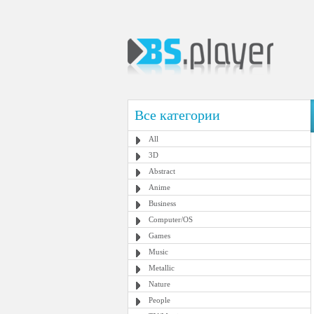
Все категории
All
3D
Abstract
Anime
Business
Computer/OS
Games
Music
Metallic
Nature
People