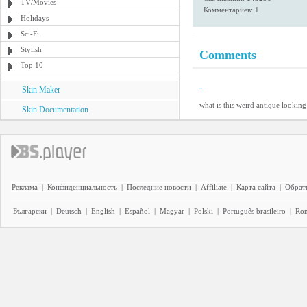
TV/Movies
Комментариев: 1
Holidays
Sci-Fi
Stylish
Comments
Top 10
-
Skin Maker
what is this weird antique looking 
Skin Documentation
Реклама
|
Конфиденциальность
|
Последние новости
|
Affiliate
|
Карта сайта
|
Обратн
Български
|
Deutsch
|
English
|
Español
|
Magyar
|
Polski
|
Português brasileiro
|
Ro