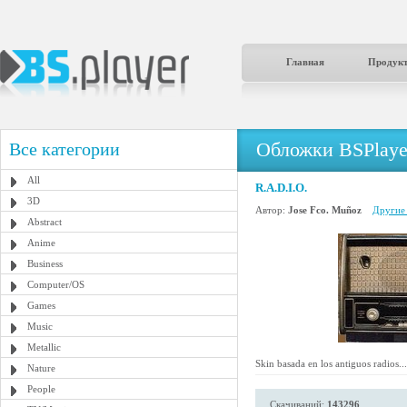
Главная
Продук
Обложки BSPlaye
Все категории
All
R.A.D.I.O.
3D
Автор:
Jose Fco. Muñoz
Другие 
Abstract
Anime
Business
Computer/OS
Games
Music
Metallic
Skin basada en los antiguos radios...
Nature
People
Скачиваний:
143296