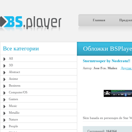
Главная
Продук
Обложки BSPlaye
Все категории
All
Stormtrooper by Nosferatu!!
3D
Автор:
Jose Fco. Muñoz
Другие 
Abstract
Anime
Business
Computer/OS
Games
Music
Metallic
Skin basada en personajes de Star Wa
Nature
People
Скачиваний:
164164