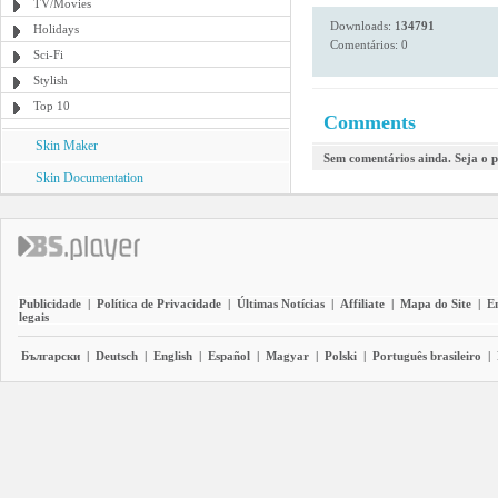
TV/Movies
Downloads:
134791
Holidays
Comentários: 0
Sci-Fi
Stylish
Top 10
Comments
Skin Maker
Sem comentários ainda. Seja o p
Skin Documentation
Publicidade
|
Política de Privacidade
|
Últimas Notícias
|
Affiliate
|
Mapa do Site
|
E
legais
Български
|
Deutsch
|
English
|
Español
|
Magyar
|
Polski
|
Português brasileiro
|