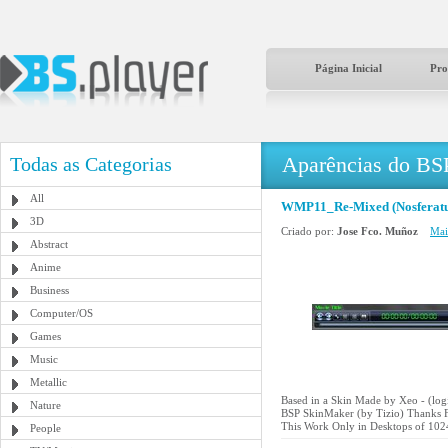
Página Inicial
Pro
Aparências do BS
Todas as Categorias
All
WMP11_Re-Mixed (Nosferatu
3D
Criado por:
Jose Fco. Muñoz
Mai
Abstract
Anime
Business
Computer/OS
Games
Music
Metallic
Based in a Skin Made by Xeo - (l
Nature
BSP SkinMaker (by Tizio) Thanks F
This Work Only in Desktops of 102
People