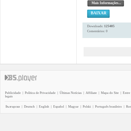
Mais Informações...
BAIXAR
Downloads:
125405
Comentários: 0
Publicidade
|
Política de Privacidade
|
Últimas Notícias
|
Affiliate
|
Mapa do Site
|
Entre
legais
Български
|
Deutsch
|
English
|
Español
|
Magyar
|
Polski
|
Português brasileiro
|
Ro