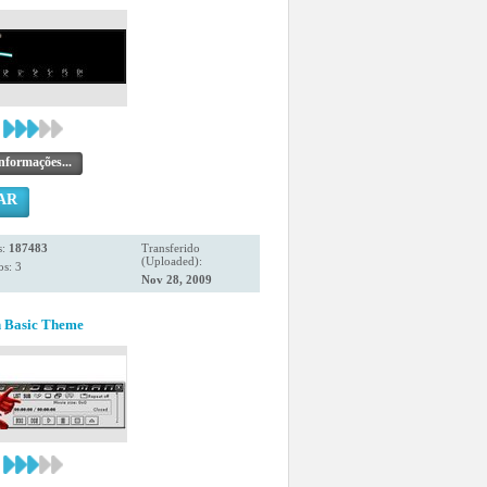
nformações...
AR
s:
187483
Transferido
(Uploaded):
s: 3
Nov 28, 2009
 Basic Theme