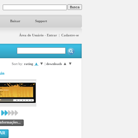
Baixar
Support
Área do Usuário - Entrar
|
Cadastre-se
▲
▼
▲
▼
Sort by:
rating
|
downloads
kin
nformações...
AR