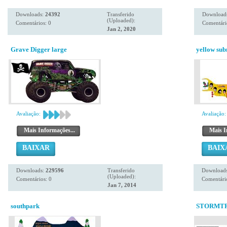
Downloads:
24392
Transferido
Download
(Uploaded):
Comentários: 0
Comentári
Jan 2, 2020
Grave Digger large
yellow su
Avaliação:
Avaliação:
Mais Informações...
Mais I
BAIXAR
BAIX
Downloads:
229596
Transferido
Download
(Uploaded):
Comentários: 0
Comentário
Jan 7, 2014
southpark
STORMTR