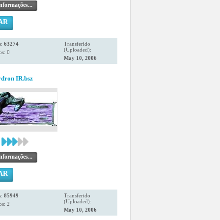
nformações...
AR
s:
63274
Transferido
(Uploaded):
s: 0
May 10, 2006
dron IR.bsz
nformações...
AR
s:
85949
Transferido
(Uploaded):
s: 2
May 10, 2006