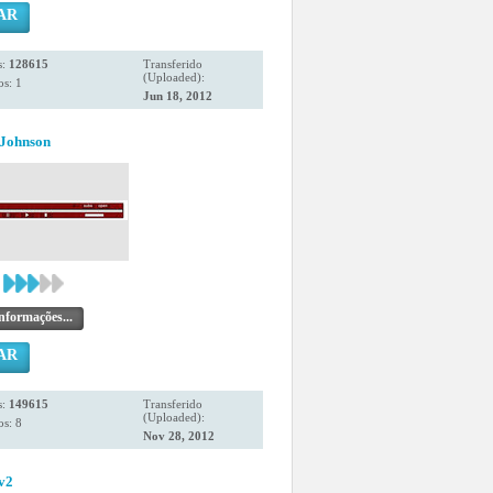
AR
s:
128615
Transferido
(Uploaded):
s: 1
Jun 18, 2012
Johnson
nformações...
AR
s:
149615
Transferido
(Uploaded):
s: 8
Nov 28, 2012
.v2