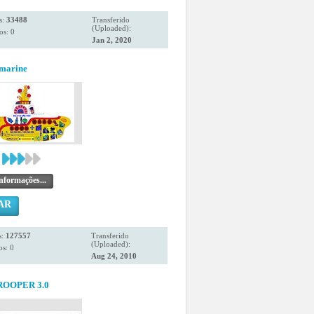
s:
33488
Transferido
(Uploaded):
os: 0
Jan 2, 2020
bmarine
nformações...
AR
s:
127557
Transferido
(Uploaded):
s: 0
Aug 24, 2010
OOPER 3.0