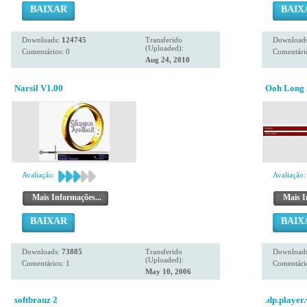
BAIXAR
BAIX
Downloads:
124745
Transferido
Download
(Uploaded):
Comentários: 0
Comentário
Aug 24, 2010
Narsil V1.00
Ooh Long 
Avaliação:
Avaliação:
Mais Informações...
Mais I
BAIXAR
BAIX
Downloads:
73885
Transferido
Download
(Uploaded):
Comentários: 1
Comentário
May 10, 2006
softbrauz 2
.dp.player