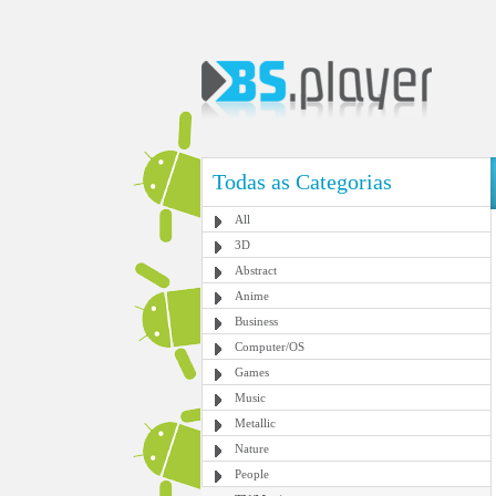
Todas as Categorias
All
3D
Abstract
Anime
Business
Computer/OS
Games
Music
Metallic
Nature
People