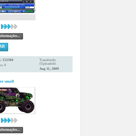
nformações...
AR
s:
152504
Transferido
(Uploaded):
s: 0
Aug 11, 2009
er small
nformações...