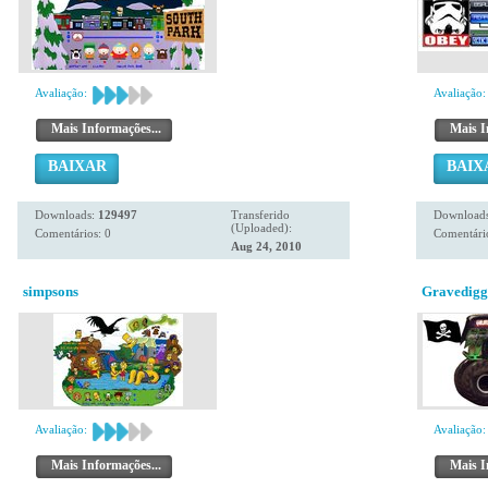
Avaliação:
Avaliação:
Mais Informações...
Mais I
BAIXAR
BAIX
Downloads:
129497
Transferido
Download
(Uploaded):
Comentários: 0
Comentário
Aug 24, 2010
simpsons
Gravedigg
Avaliação:
Avaliação:
Mais Informações...
Mais I