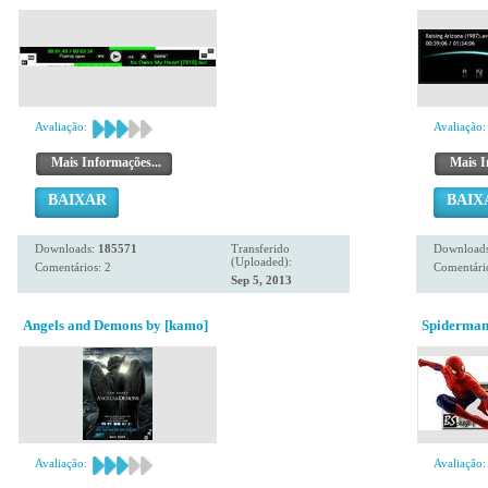
Avaliação:
Avaliação:
Mais Informações...
Mais I
BAIXAR
BAIX
Downloads:
185571
Transferido
Download
(Uploaded):
Comentários: 2
Comentário
Sep 5, 2013
Angels and Demons by [kamo]
Spiderman
Avaliação:
Avaliação: