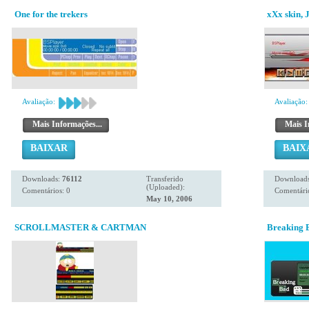
One for the trekers
xXx skin, J
Avaliação:
Avaliação:
Mais Informações...
Mais I
BAIXAR
BAIX
Downloads:
76112
Transferido
Download
(Uploaded):
Comentários: 0
Comentário
May 10, 2006
SCROLLMASTER & CARTMAN
Breaking 