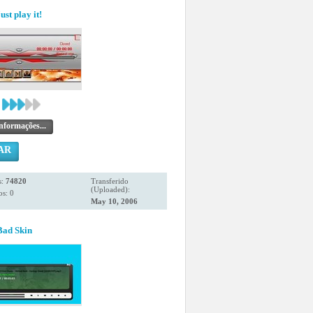
ust play it!
nformações...
AR
s:
74820
Transferido
(Uploaded):
s: 0
May 10, 2006
Bad Skin