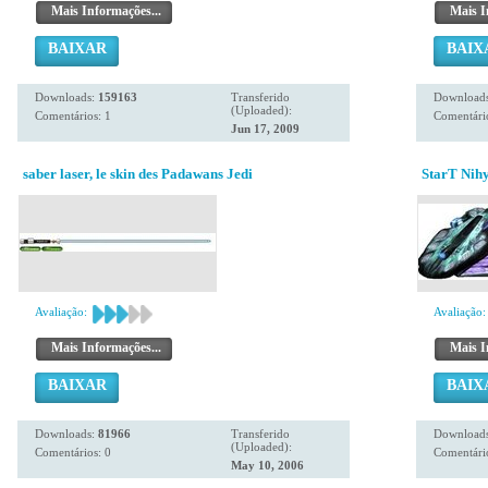
Mais Informações...
Mais I
BAIXAR
BAIX
Downloads:
159163
Transferido
Download
(Uploaded):
Comentários: 1
Comentário
Jun 17, 2009
saber laser, le skin des Padawans Jedi
StarT Nihy
Avaliação:
Avaliação:
Mais Informações...
Mais I
BAIXAR
BAIX
Downloads:
81966
Transferido
Download
(Uploaded):
Comentários: 0
Comentário
May 10, 2006