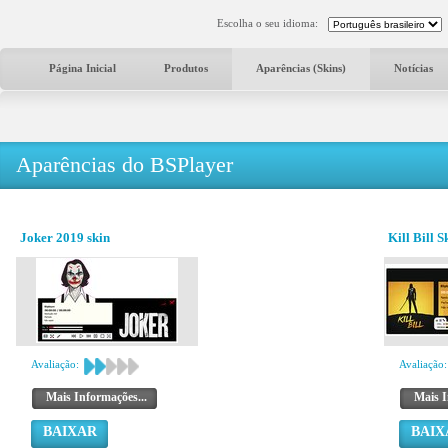
Escolha o seu idioma:
Página Inicial
Produtos
Aparências (Skins)
Notícias
Aparências do BSPlayer
Joker 2019 skin
Kill Bill S
Avaliação:
Avaliação:
Mais Informações...
Mais I
BAIXAR
BAIX