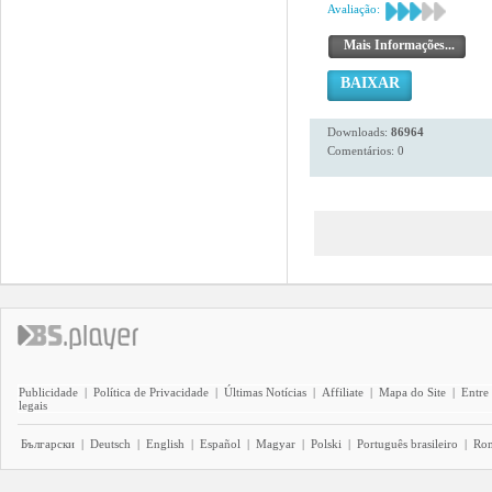
Avaliação:
Mais Informações...
BAIXAR
Downloads:
86964
Comentários: 0
Publicidade
|
Política de Privacidade
|
Últimas Notícias
|
Affiliate
|
Mapa do Site
|
Entre
legais
Български
|
Deutsch
|
English
|
Español
|
Magyar
|
Polski
|
Português brasileiro
|
Ro