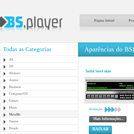
Página Inicial
Pro
Aparências do BS
Todas as Categorias
All
3D
Solid Steel skin
Abstract
Anime
Business
Computer/OS
Games
Music
Avaliação:
Metallic
Mais Informações...
Nature
People
BAIXAR