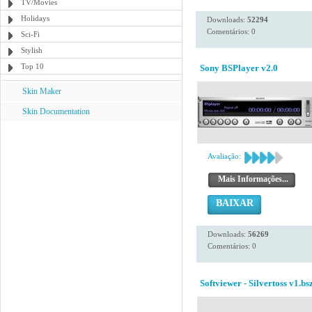
TV/Movies
Holidays
Downloads:
52294
Comentários: 0
Sci-Fi
Stylish
Top 10
Sony BSPlayer v2.0
Skin Maker
Skin Documentation
Avaliação:
Mais Informações...
BAIXAR
Downloads:
56269
Comentários: 0
Softviewer - Silvertoss v1.bs