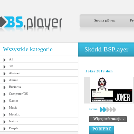
Strona główna
Pr
Skórki BSPlayer
Wszystkie kategorie
All
3D
Joker 2019 skin
Abstract
Anime
Business
Computer/OS
Games
Music
Ocena:
Metallic
Więcej informacji…
Nature
People
POBIERZ