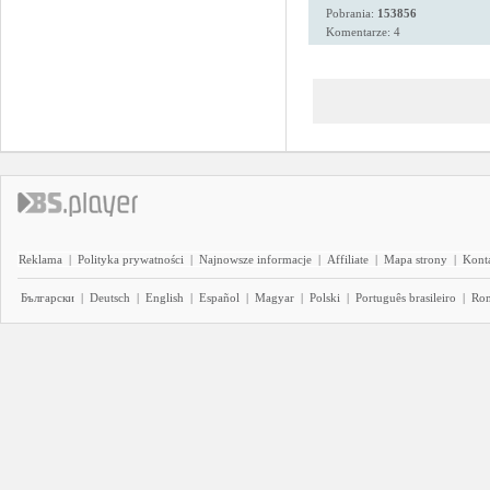
Pobrania:
153856
Komentarze: 4
Reklama
|
Polityka prywatności
|
Najnowsze informacje
|
Affiliate
|
Mapa strony
|
Kont
Български
|
Deutsch
|
English
|
Español
|
Magyar
|
Polski
|
Português brasileiro
|
Ro