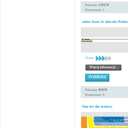
Pobrania:
159179
Komentarze: 1
saber laser, le skin des Pad
Ocena:
Więcej informacji…
POBIERZ
Pobrania:
81978
Komentarze: 0
One for the trekers