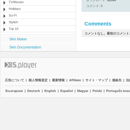
ダウンロード:
52349
TV/Movies
コメント: 0
Holidays
Sci-Fi
Stylish
Comments
Top 10
コメントなし。最初のコメント
Skin Maker
Skin Documentation
広告について
|
個人情報規定
|
最新情報
|
Affiliate
|
サイト・マップ
|
連絡先
|
法
Български
|
Deutsch
|
English
|
Español
|
Magyar
|
Polski
|
Português brasi