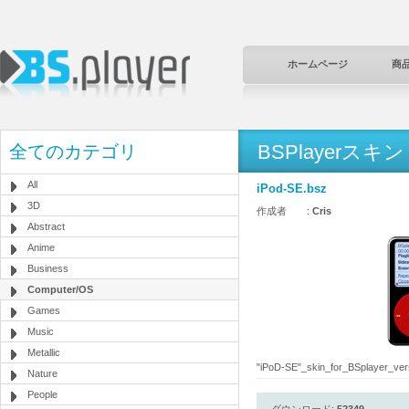
ホームページ
商
BSPlayerスキン
全てのカテゴリ
All
iPod-SE.bsz
3D
作成者 :
Cris
Abstract
Anime
Business
Computer/OS
Games
Music
Metallic
"iPoD-SE"_skin_for_BSplayer_versio
Nature
People