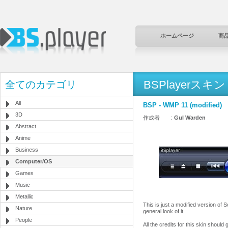
ホームページ
商
BSPlayerスキン
全てのカテゴリ
All
BSP - WMP 11 (modified)
3D
作成者 :
Gul Warden
Abstract
Anime
Business
Computer/OS
Games
Music
Metallic
This is just a modified version of 
Nature
general look of it.
People
All the credits for this skin should