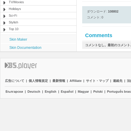
TV/Movies
Holidays
ダウンロード:
108802
Sci-Fi
コメント: 0
Stylish
Top 10
Comments
Skin Maker
コメントなし。最初のコメント
Skin Documentation
広告について
|
個人情報規定
|
最新情報
|
Affiliate
|
サイト・マップ
|
連絡先
|
法
Български
|
Deutsch
|
English
|
Español
|
Magyar
|
Polski
|
Português brasi