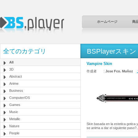
ホームページ
商
BSPlayerスキン
全てのカテゴリ
All
Vampire Skin
3D
作成者 :
Jose Fco. Muñoz
Abstract
Anime
Business
Computer/OS
Games
Music
Metallic
Skin basada en la estetica gotica 
Nature
se anima a dar el siguiente paso?..
People