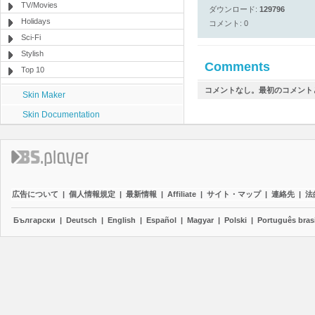
TV/Movies
ダウンロード:
129796
Holidays
コメント: 0
Sci-Fi
Stylish
Comments
Top 10
コメントなし。最初のコメント
Skin Maker
Skin Documentation
広告について
|
個人情報規定
|
最新情報
|
Affiliate
|
サイト・マップ
|
連絡先
|
法
Български
|
Deutsch
|
English
|
Español
|
Magyar
|
Polski
|
Português brasi