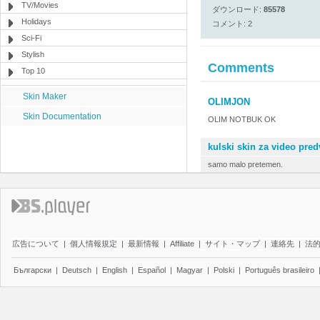
TV/Movies
ダウンロード:
85578
Holidays
コメント: 2
Sci-Fi
Stylish
Comments
Top 10
Skin Maker
OLIMJON
Skin Documentation
OLIM NOTBUK OK
kulski skin za video pred
samo malo pretemen.
広告について
|
個人情報規定
|
最新情報
|
Affiliate
|
サイト・マップ
|
連絡先
|
法
Български
|
Deutsch
|
English
|
Español
|
Magyar
|
Polski
|
Português brasileiro