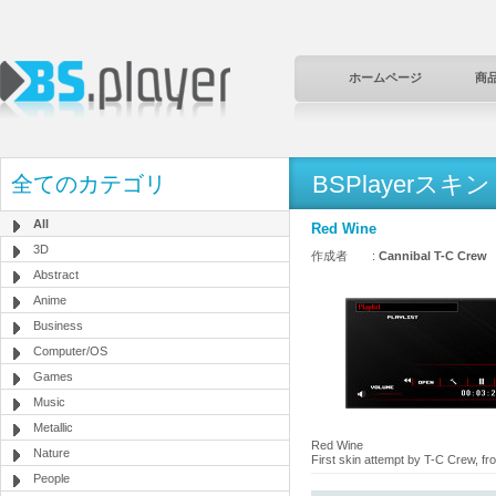
ホームページ
商
BSPlayerスキン
全てのカテゴリ
All
Red Wine
3D
作成者 :
Cannibal T-C Crew
Abstract
Anime
Business
Computer/OS
Games
Music
Metallic
Red Wine
Nature
First skin attempt by T-C Crew, 
People