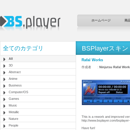
ホームページ
商
BSPlayerスキン
全てのカテゴリ
All
Rafal Works
3D
作成者 :
Ninjutsu Rafal Work
Abstract
Anime
Business
Computer/OS
Games
Music
Metallic
This is a rework and improved vers
Nature
http://www.bsplayer.com/bsplaye
People
Have fun!