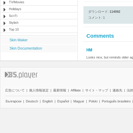
TV/Movies
Holidays
ダウンロード:
114092
Sci-Fi
コメント: 1
Stylish
Top 10
Comments
Skin Maker
Skin Documentation
HM
Looks nice, but reminds older a
広告について
|
個人情報規定
|
最新情報
|
Affiliate
|
サイト・マップ
|
連絡先
|
法
Български
|
Deutsch
|
English
|
Español
|
Magyar
|
Polski
|
Português brasileiro